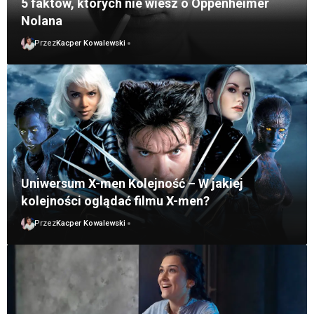
5 faktów, których nie wiesz o Oppenheimer
Nolana
Przez
Kacper Kowalewski
Uniwersum X-men Kolejność – W jakiej
kolejności oglądać filmu X-men?
Przez
Kacper Kowalewski