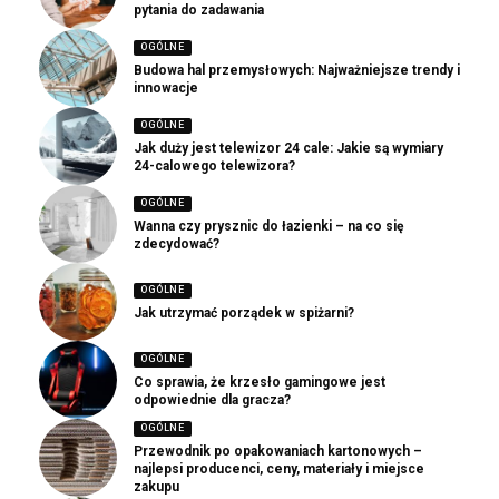
pytania do zadawania
OGÓLNE
Budowa hal przemysłowych: Najważniejsze trendy i
innowacje
OGÓLNE
Jak duży jest telewizor 24 cale: Jakie są wymiary
24-calowego telewizora?
OGÓLNE
Wanna czy prysznic do łazienki – na co się
zdecydować?
OGÓLNE
Jak utrzymać porządek w spiżarni?
OGÓLNE
Co sprawia, że krzesło gamingowe jest
odpowiednie dla gracza?
OGÓLNE
Przewodnik po opakowaniach kartonowych –
najlepsi producenci, ceny, materiały i miejsce
zakupu