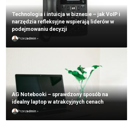
Technologia i intuicja w biznesie – jak VoIP i
narzędzia refleksyjne wspierają liderów w
podejmowaniu decyzji
Przez
admin
AG Notebooki – sprawdzony sposób na
idealny laptop w atrakcyjnych cenach
Przez
admin