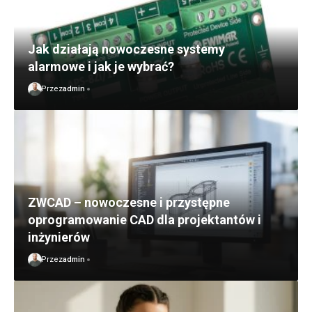
Jak działają nowoczesne systemy
alarmowe i jak je wybrać?
Przez
admin
ZWCAD – nowoczesne i przystępne
oprogramowanie CAD dla projektantów i
inżynierów
Przez
admin