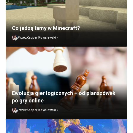
Co jedzą lamy w Minecraft?
Przez
Kacper Kowalewski
Ewolucja gier logicznych – od planszówek
po gry online
Przez
Kacper Kowalewski