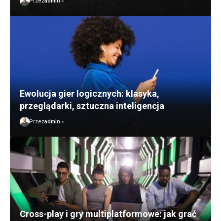
Przez
admin
Ewolucja gier logicznych: klasyka,
przeglądarki, sztuczna inteligencja
Przez
admin
Cross-play i gry multiplatformowe: jak grać