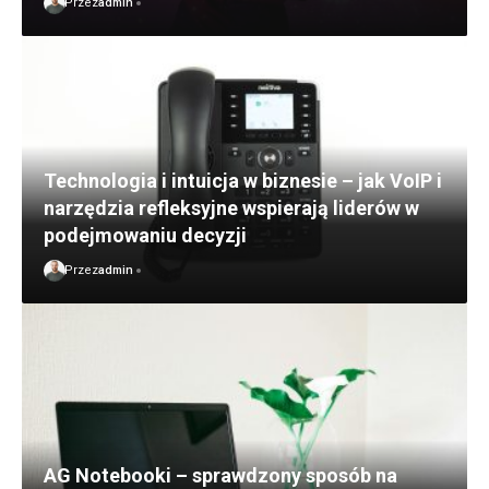
Przez
admin
Technologia i intuicja w biznesie – jak VoIP i
narzędzia refleksyjne wspierają liderów w
podejmowaniu decyzji
Przez
admin
AG Notebooki – sprawdzony sposób na