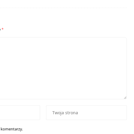
e
*
h komentarzy.