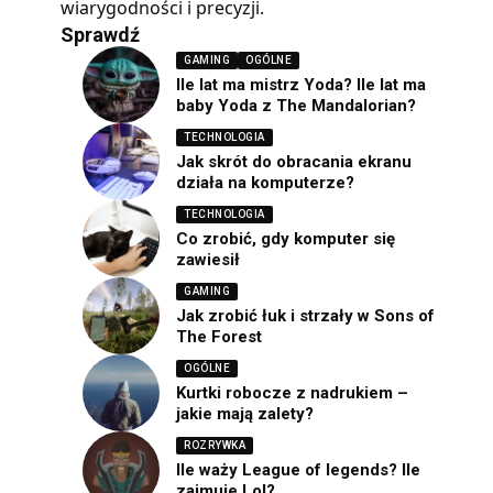
wiarygodności i precyzji.
Sprawdź
GAMING
OGÓLNE
Ile lat ma mistrz Yoda? Ile lat ma
baby Yoda z The Mandalorian?
TECHNOLOGIA
Jak skrót do obracania ekranu
działa na komputerze?
TECHNOLOGIA
Co zrobić, gdy komputer się
zawiesił
GAMING
Jak zrobić łuk i strzały w Sons of
The Forest
OGÓLNE
Kurtki robocze z nadrukiem –
jakie mają zalety?
ROZRYWKA
Ile waży League of legends? Ile
zajmuje Lol?