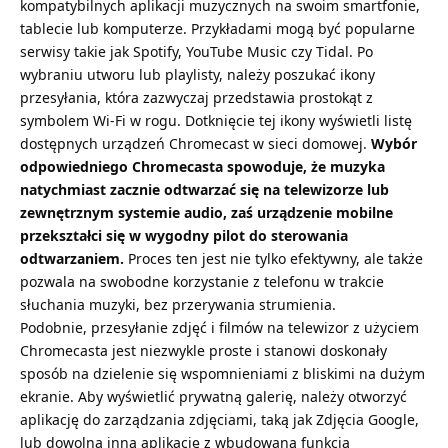
kompatybilnych aplikacji muzycznych na swoim smartfonie,
tablecie lub komputerze. Przykładami mogą być popularne
serwisy takie jak Spotify, YouTube Music czy Tidal. Po
wybraniu utworu lub playlisty, należy poszukać ikony
przesyłania, która zazwyczaj przedstawia prostokąt z
symbolem Wi-Fi w rogu. Dotknięcie tej ikony wyświetli listę
dostępnych urządzeń Chromecast w sieci domowej.
Wybór
odpowiedniego Chromecasta spowoduje, że muzyka
natychmiast zacznie odtwarzać się na telewizorze lub
zewnętrznym systemie audio, zaś urządzenie mobilne
przekształci się w wygodny pilot do sterowania
odtwarzaniem.
Proces ten jest nie tylko efektywny, ale także
pozwala na swobodne korzystanie z telefonu w trakcie
słuchania muzyki, bez przerywania strumienia.
Podobnie, przesyłanie zdjęć i filmów na telewizor z użyciem
Chromecasta jest niezwykle proste i stanowi doskonały
sposób na dzielenie się wspomnieniami z bliskimi na dużym
ekranie. Aby wyświetlić prywatną galerię, należy otworzyć
aplikację do zarządzania zdjęciami, taką jak Zdjęcia Google,
lub dowolną inną aplikację z wbudowaną funkcją