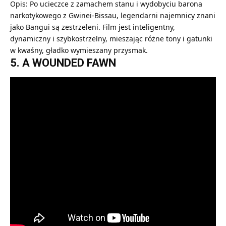
Opis: Po ucieczce z zamachem stanu i wydobyciu barona
narkotykowego z Gwinei-Bissau, legendarni najemnicy znani
jako Bangui są zestrzeleni. Film jest inteligentny,
dynamiczny i szybkostrzelny, mieszając różne tony i gatunki
w kwaśny, gładko wymieszany przysmak.
5. A WOUNDED FAWN