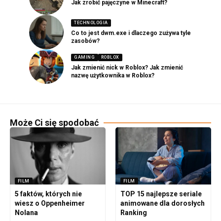
Jak zrobić pajęczyne w Minecraft?
TECHNOLOGIA
Co to jest dwm.exe i dlaczego zużywa tyle
zasobów?
GAMING
ROBLOX
Jak zmienić nick w Roblox? Jak zmienić
nazwę użytkownika w Roblox?
Może Ci się spodobać
FILM
FILM
5 faktów, których nie
TOP 15 najlepsze seriale
wiesz o Oppenheimer
animowane dla dorosłych
Nolana
Ranking