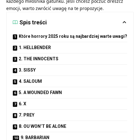
każdego miłośnika gatunku. Jeśli chcesz poczuć dreszcz
emocji, warto zwrócić uwagę na te propozycje.
Spis treści
Które horrory 2025 roku są najbardziej warte uwagi?
1. HELLBENDER
2. THE INNOCENTS
3. SISSY
4. SALOUM
5. A WOUNDED FAWN
6. X
7. PREY
8. OU WON’T BE ALONE
9. BARBARIAN