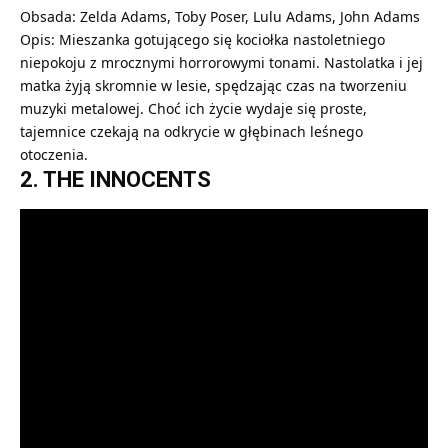
Obsada: Zelda Adams, Toby Poser, Lulu Adams, John Adams
Opis: Mieszanka gotującego się kociołka nastoletniego
niepokoju z mrocznymi horrorowymi tonami. Nastolatka i jej
matka żyją skromnie w lesie, spędzając czas na tworzeniu
muzyki metalowej. Choć ich życie wydaje się proste,
tajemnice czekają na odkrycie w głębinach leśnego
otoczenia.
2. THE INNOCENTS