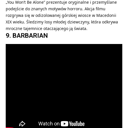
„You Won’t Be Alone” prezentuje oryginalne i przemyślane
podejście do znanych motywów horroru. Akcja filmu
rozgrywa się w odizolowanej górskiej wiosce w Macedonii
XIX wieku. Śledzimy losy młodej dziewczyny, która odkrywa
mroczne tajemnice otaczającego ją świata.
9. BARBARIAN