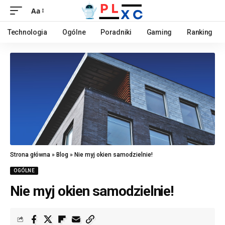
Aa
Technologia
Ogólne
Poradniki
Gaming
Ranking
Strona główna
»
Blog
»
Nie myj okien samodzielnie!
OGÓLNE
Nie myj okien samodzielnie!