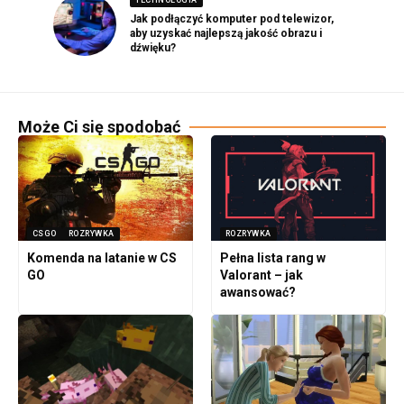
TECHNOLOGIA
Jak podłączyć komputer pod telewizor,
aby uzyskać najlepszą jakość obrazu i
dźwięku?
Może Ci się spodobać
CSGO
ROZRYWKA
ROZRYWKA
Komenda na latanie w CS
Pełna lista rang w
GO
Valorant – jak
awansować?