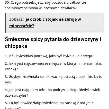
Czego potrzebujesz, aby poczuć się całkowicie
spełniony/spełniona w intymnych chwilach?
Zobacz:
jak zrobić stojak na zbroję w
minecrafcie?
Śmieszne spicy pytania do dziewczyny i
chłopaka
Jeśli byłeś/błaś potrawą, jaką byś był/bła i dlaczego?
Jakie jest najdziwniejsze miejsce, w którym miałeś/miałaś
randkę?
Gdybyś miał/miała randkować z postacią z bajki, kto by to
był?
Jaki jest najgorszy tekst na podryw, jakiego kiedykolwiek
użyłeś/użyłaś?
Co byś powiedział/powiedziała na randkę z obcym z
kosmosu?