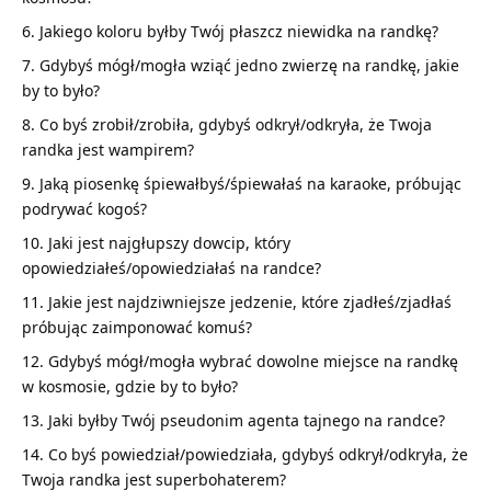
Jakiego koloru byłby Twój płaszcz niewidka na randkę?
Gdybyś mógł/mogła wziąć jedno zwierzę na randkę, jakie
by to było?
Co byś zrobił/zrobiła, gdybyś odkrył/odkryła, że Twoja
randka jest wampirem?
Jaką piosenkę śpiewałbyś/śpiewałaś na karaoke, próbując
podrywać kogoś?
Jaki jest najgłupszy dowcip, który
opowiedziałeś/opowiedziałaś na randce?
Jakie jest najdziwniejsze jedzenie, które zjadłeś/zjadłaś
próbując zaimponować komuś?
Gdybyś mógł/mogła wybrać dowolne miejsce na randkę
w kosmosie, gdzie by to było?
Jaki byłby Twój pseudonim agenta tajnego na randce?
Co byś powiedział/powiedziała, gdybyś odkrył/odkryła, że
Twoja randka jest superbohaterem?