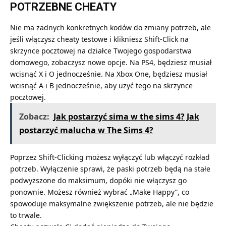
POTRZEBNE CHEATY
Nie ma żadnych konkretnych kodów do zmiany potrzeb, ale
jeśli włączysz cheaty testowe i klikniesz Shift-Click na
skrzynce pocztowej na działce Twojego gospodarstwa
domowego, zobaczysz nowe opcje. Na PS4, będziesz musiał
wcisnąć X i O jednocześnie. Na Xbox One, będziesz musiał
wcisnąć A i B jednocześnie, aby użyć tego na skrzynce
pocztowej.
Zobacz:
Jak postarzyć sima w the sims 4? Jak
postarzyć malucha w The Sims 4?
Poprzez Shift-Clicking możesz wyłączyć lub włączyć rozkład
potrzeb. Wyłączenie sprawi, że paski potrzeb będą na stałe
podwyższone do maksimum, dopóki nie włączysz go
ponownie. Możesz również wybrać „Make Happy”, co
spowoduje maksymalne zwiększenie potrzeb, ale nie będzie
to trwale.