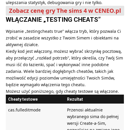
ulepszania statystyk, debugowania gry i nie tylko.
Zobacz cenę gry The sims 4 w CENEO.pl
WŁĄCZANIE „TESTING CHEATS”
Wpisanie „testingcheats true” włącza tryb, który pozwala Ci
zrobić w zasadzie wszystko z Twoim Simem i obiektami na
aktywnej działce.
Kiedy kod jest włączony, możesz wybrać skrzynkę pocztową,
aby przełączyć „rozkład potrzeb”, który określa, czy Twój Sim
musi iść do łazienki, spać i wykonywać inne podobne
zadania. Wiele bardziej dogłębnych cheatów, takich jak
możliwość edycji poziomów umiejętności Twoich Simów,
będzie wymagało włączenia tego cheatu.
Możesz użyć poniższego, gdy cheaty testowe są włączone.
Cheaty testowe
Rezultat
cas.fulleditmode
Przenosi aktualnie
wybranego sima do pełnej
wersji Create-a-Sim,
pozwalając na zmianę jego