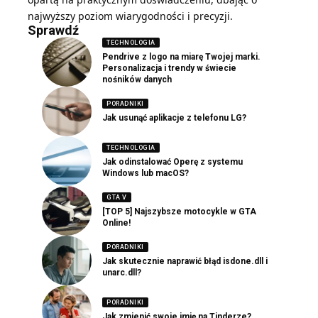
najwyższy poziom wiarygodności i precyzji.
Sprawdź
TECHNOLOGIA
Pendrive z logo na miarę Twojej marki.
Personalizacja i trendy w świecie
nośników danych
PORADNIKI
Jak usunąć aplikacje z telefonu LG?
TECHNOLOGIA
Jak odinstalować Operę z systemu
Windows lub macOS?
GTA V
[TOP 5] Najszybsze motocykle w GTA
Online!
PORADNIKI
Jak skutecznie naprawić błąd isdone.dll i
unarc.dll?
PORADNIKI
Jak zmienić swoje imię na Tinderze?