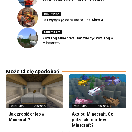
ROZRYWKA
Jak wyłączyć cenzure w The Sims 4
MINECRAFT
Kozi róg Minecraft. Jak zdobyć kozi róg w
Minecraft?
Może Ci się spodobać
MINECRAFT
ROZRYWKA
MINECRAFT
ROZRYWKA
Jak zrobić chleb w
Axolotl Minecraft. Co
Minecraft?
jedzą aksolotle w
Minecraft?