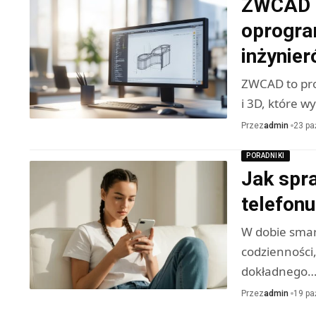
ZWCAD –
oprogra
inżynie
ZWCAD to pr
i 3D, które w
Przez
admin
23 pa
PORADNIKI
Jak spr
telefonu
W dobie smar
codzienności
dokładnego
Przez
admin
19 pa