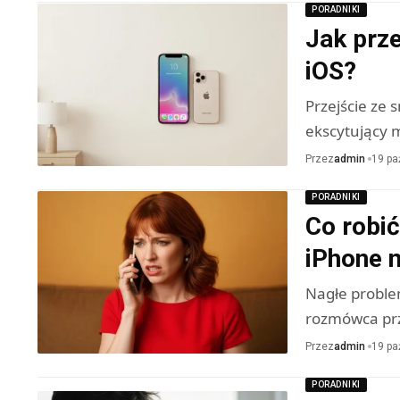
PORADNIKI
Jak prze
iOS?
Przejście ze
ekscytujący 
Przez
admin
19 pa
PORADNIKI
Co robi
iPhone n
Nagłe proble
rozmówca prz
Przez
admin
19 pa
PORADNIKI