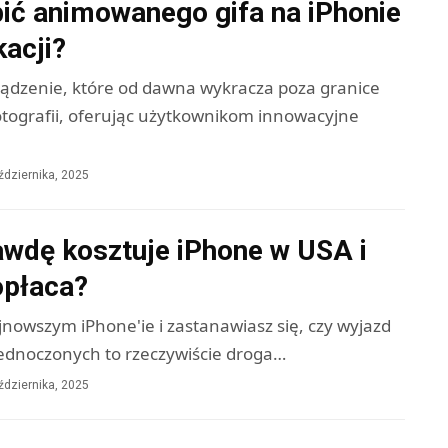
bić animowanego gifa na iPhonie
kacji?
ządzenie, które od dawna wykracza poza granice
fotografii, oferując użytkownikom innowacyjne
ździernika, 2025
awdę kosztuje iPhone w USA i
opłaca?
nowszym iPhone'ie i zastanawiasz się, czy wyjazd
ednoczonych to rzeczywiście droga…
ździernika, 2025