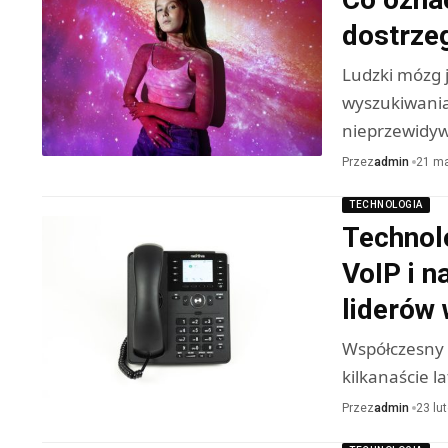
dostrze
Ludzki mózg 
wyszukiwania
nieprzewidy
Przez
admin
21 ma
TECHNOLOGIA
Technolo
VoIP i n
liderów
Współczesny 
kilkanaście 
Przez
admin
23 lu