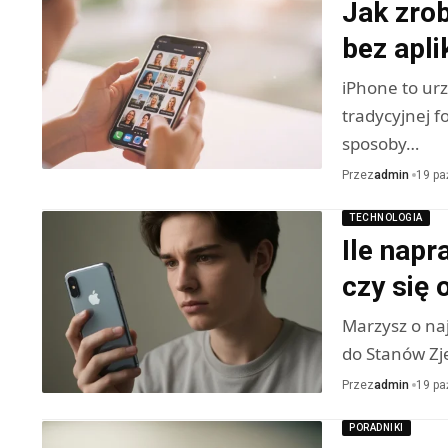
Jak zro
bez apli
iPhone to ur
tradycyjnej 
sposoby…
Przez
admin
19 pa
TECHNOLOGIA
Ile napr
czy się 
Marzysz o naj
do Stanów Zj
Przez
admin
19 pa
PORADNIKI