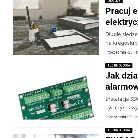
OGÓLNE
Pracuj 
elektry
Długie siedz
na kręgosłup
Przez
admin
25 li
TECHNOLOGIA
Jak dzi
alarmowe
Instalacja S
być czymś wy
Przez
admin
20 li
TECHNOLOGIA