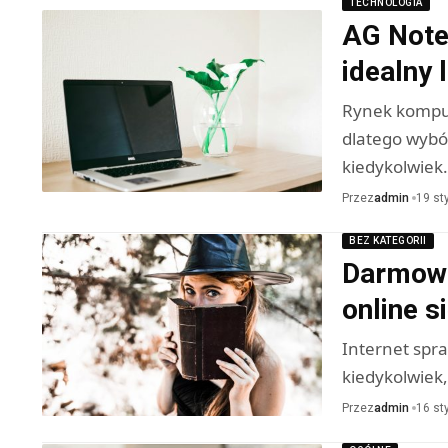
TECHNOLOGIA
AG Note
idealny 
Rynek komput
dlatego wybó
kiedykolwiek
Przez
admin
19 st
BEZ KATEGORII
Darmowe
online s
Internet spra
kiedykolwiek,
Przez
admin
16 st