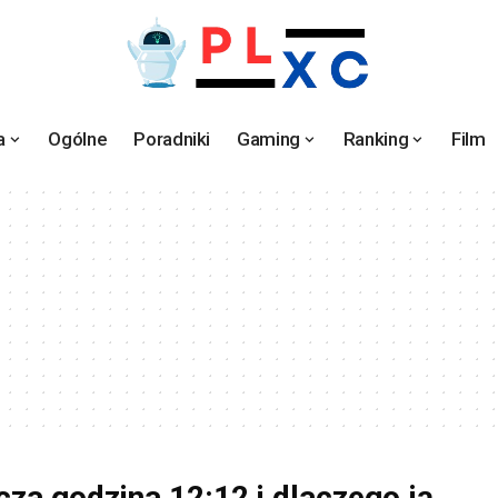
a
Ogólne
Poradniki
Gaming
Ranking
Film
za godzina 12:12 i dlaczego ją