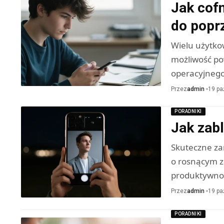
Jak cofn
do poprz
Wielu użytko
możliwość po
operacyjnego
Przez
admin
19 pa
PORADNIKI
Jak zab
Skuteczne za
o rosnącym z
produktywn
Przez
admin
19 pa
PORADNIKI