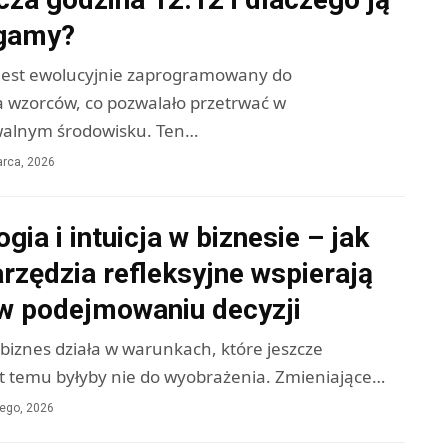
gamy?
jest ewolucyjnie zaprogramowany do
 wzorców, co pozwalało przetrwać w
walnym środowisku. Ten…
rca, 2026
gia i intuicja w biznesie – jak
arzędzia refleksyjne wspierają
 w podejmowaniu decyzji
biznes działa w warunkach, które jeszcze
lat temu byłyby nie do wyobrażenia. Zmieniające…
tego, 2026