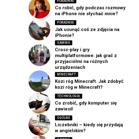
PORADNIKI
Co robić, gdy podczas rozmowy
na iPhone nie słychać mnie?
PORADNIKI
Jak usunąć coś ze zdjęcia na
iPhonie?
GAMING
Cross-play i gry
multiplatformowe: jak grać z
przyjaciółmi na różnych
urządzeniach
MINECRAFT
Kozi róg Minecraft. Jak zdobyć
kozi róg w Minecraft?
TECHNOLOGIA
Co zrobić, gdy komputer się
zawiesił
OGÓLNE
Liczebniki – kiedy się przydają
w angielskim?