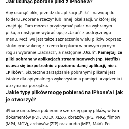
Jak usunąć pobrane pliki z iPhone’a?
Aby usunąć pliki, przejdź do aplikacji „Pliki” i nawiguj do
folderu „Pobrane rzeczy” lub innej lokalizacji, w której się
znajdują. Tam możesz przytrzymać palec na wybranym
pliku, a następnie wybrać opcję „Usuń” z podręcznego
menu. Możliwe jest także zaznaczenie wielu plików poprzez
stuknięcie w ikonę z trzema kropkami w prawym górnym
rogu i wybranie „Zaznacz”, a następnie „Usuń”.
Pamiętaj, że
pliki pobrane w aplikacjach streamingowych (np. Netflix)
usuwa się bezpośrednio z poziomu danej aplikacji, nie z
„Plików”.
Skuteczne zarządzanie pobranymi plikami jest
istotne dla optymalnego wykorzystania pamięci urządzenia i
utrzymania porządku.
Jakie typy plików mogę pobierać na iPhone’a i jak
je otworzyć?
iPhone umożliwia pobieranie szerokiej gamy plików, w tym
dokumentów (PDF, DOCX, XLSX), obrazów (JPG, PNG), filmów
(MP4, MOV), archiwów (ZIP) oraz audio (MP3, M4A). Po