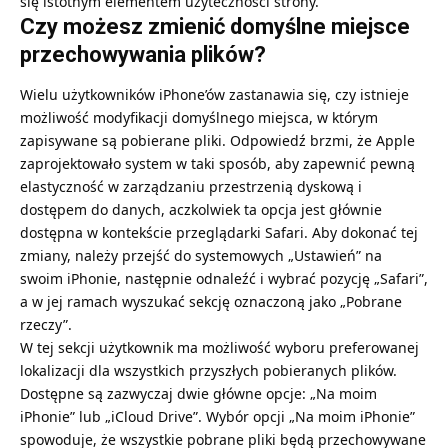
się istotnym elementem użyteczności strony.
Czy możesz zmienić domyślne miejsce
przechowywania plików?
Wielu użytkowników iPhone’ów zastanawia się, czy istnieje
możliwość modyfikacji domyślnego miejsca, w którym
zapisywane są pobierane pliki. Odpowiedź brzmi, że Apple
zaprojektowało system w taki sposób, aby zapewnić pewną
elastyczność w zarządzaniu przestrzenią dyskową i
dostępem do danych, aczkolwiek ta opcja jest głównie
dostępna w kontekście przeglądarki Safari. Aby dokonać tej
zmiany, należy przejść do systemowych „Ustawień” na
swoim iPhonie, następnie odnaleźć i wybrać pozycję „Safari”,
a w jej ramach wyszukać sekcję oznaczoną jako „Pobrane
rzeczy”.
W tej sekcji użytkownik ma możliwość wyboru preferowanej
lokalizacji dla wszystkich przyszłych pobieranych plików.
Dostępne są zazwyczaj dwie główne opcje: „Na moim
iPhonie” lub „iCloud Drive”. Wybór opcji „Na moim iPhonie”
spowoduje, że wszystkie pobrane pliki będą przechowywane