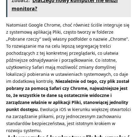
Zobacz:
Dlaczego nowy komputer nie widzi
monitora?
Natomiast Google Chrome, choć również ściśle integruje się
z systemową aplikacją Pliki, często tworzy w folderze
„Pobrane rzeczy” swój własny podfolder o nazwie „Chrome”.
To rozwiązanie ma na celu lepszą segregację treści
pochodzących z tej konkretnej przeglądarki, co ułatwia
późniejsze odnajdywanie i porządkowanie. Co istotne,
użytkownicy Safari mają możliwość zmiany domyślnej
lokalizacji pobierania w ustawieniach systemowych, co daje
im dodatkową kontrolę.
Niezależnie od tego, czy plik został
pobrany za pomocą Safari czy Chrome, najważniejsze jest
to, że wszystkie te dane są ostatecznie widoczne i
zarządzane właśnie w aplikacji Pliki, stanowiącej jednolity
punkt dostępu.
Ewolucja iOS w kierunku większej otwartości
na zarządzanie plikami, przy jednoczesnym zachowaniu
standardów bezpieczeństwa, jest istotnym krokiem w
rozwoju systemu.