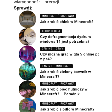
wiarygodności i precyzji.
Sprawdź
MINECRAFT
ROZRYWKA
Jak zrobić chleb w Minecraft?
TECHNOLOGIA
Czy defragmentacja dysku w
windows 11 jest potrzebna?
GAMING
GTA V
Czy można grac w gta 5 online pc
z ps4?
GAMING
MINECRAFT
Jak zrobić zielony barwnik w
Minecraft?
MINECRAFT
ROZRYWKA
Jak zrobić piec hutniczy w
Minecraft? – Poradnik
MINECRAFT
ROZRYWKA
Jak zrobić siodło w Minecraft?