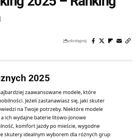
nking 2025 – Ranking
h
udostępnij
cznych 2025
najbardziej zaawansowane modele, które
ilności. Jeżeli zastanawiasz się, jaki
skuter
wiedzi na Twoje potrzeby. Niektóre modele
 a ich wydajne baterie litowo-jonowe
lność, komfort jazdy po mieście, wygodne
te skutery idealnym wyborem dla różnych grup