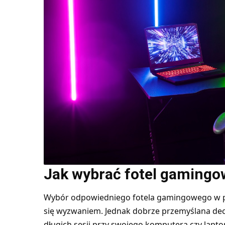
Jak wybrać fotel gamingo
Wybór odpowiedniego fotela gamingowego w 
się wyzwaniem. Jednak dobrze przemyślana dec
długich sesji przy swojego komputera czy lapt