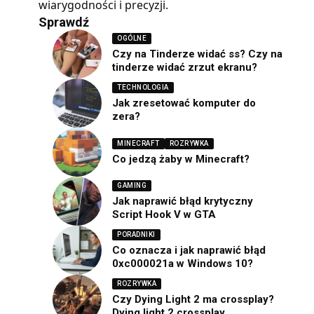
wiarygodności i precyzji.
Sprawdź
OGÓLNE
Czy na Tinderze widać ss? Czy na
tinderze widać zrzut ekranu?
TECHNOLOGIA
Jak zresetować komputer do
zera?
MINECRAFT
ROZRYWKA
Co jedzą żaby w Minecraft?
GAMING
Jak naprawić błąd krytyczny
Script Hook V w GTA
PORADNIKI
Co oznacza i jak naprawić błąd
0xc000021a w Windows 10?
ROZRYWKA
Czy Dying Light 2 ma crossplay?
Dying light 2 crossplay.