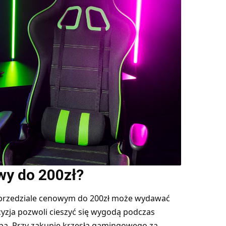
wy do 200zł?
przedziale cenowym do 200zł może wydawać
yzja pozwoli cieszyć się wygodą podczas
opa. Przy zakupie krzesła gamingowego za