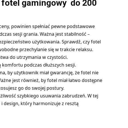
y fotel gamingowy do 200
j ceny, powinien spełniać pewne podstawowe
zas sesji grania. Ważna jest stabilność –
ezpieczeństwo użytkowania. Sprawdź, czy fotel
obodne przechylanie się w trakcie relaksu.
atwa do utrzymania w czystości.
ą komfortu podczas dłuższych sesji.
 by użytkownik miał gwarancję, że fotel nie
żne jest również, by fotel miał łatwo dostępne
tosujesz go do swojej postury.
żliwość szybkiego usuwania zabrudzeń. W tej
i design, który harmonizuje z resztą