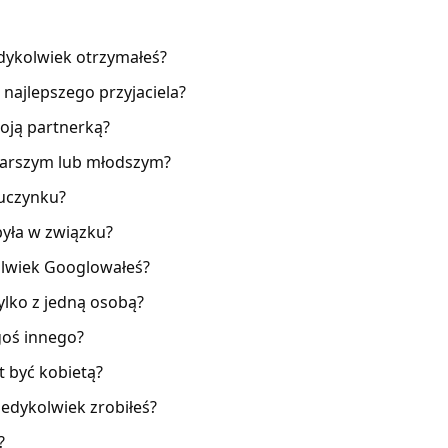
edykolwiek otrzymałeś?
najlepszego przyjaciela?
woją partnerką?
starszym lub młodszym?
 uczynku?
była w związku?
kolwiek Googlowałeś?
tylko z jedną osobą?
goś innego?
t być kobietą?
kiedykolwiek zrobiłeś?
?