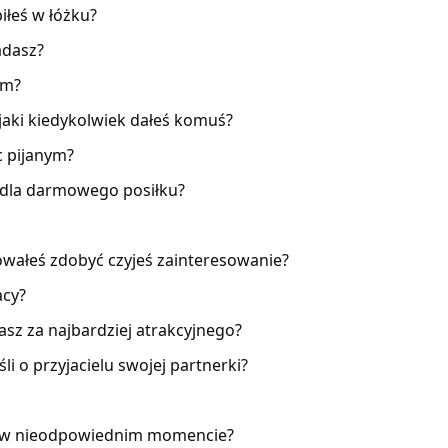
biłeś w łóżku?
adasz?
em?
 jaki kiedykolwiek dałeś komuś?
c pijanym?
o dla darmowego posiłku?
bowałeś zdobyć czyjeś zainteresowanie?
acy?
sz za najbardziej atrakcyjnego?
i o przyjacielu swojej partnerki?
ją w nieodpowiednim momencie?