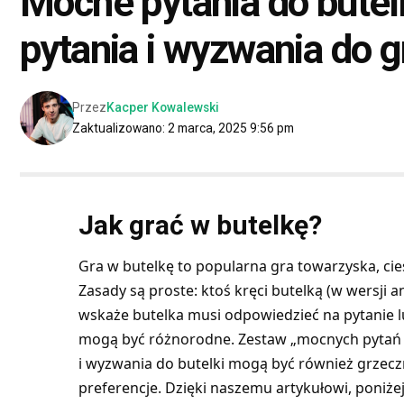
Mocne pytania do butel
pytania i wyzwania do g
Przez
Kacper Kowalewski
Zaktualizowano: 2 marca, 2025 9:56 pm
Jak grać w butelkę?
Gra w butelkę to popularna gra towarzyska, ci
Zasady są proste: ktoś kręci butelką (w wersji an
wskaże butelka musi odpowiedzieć na pytanie l
mogą być różnorodne. Zestaw „mocnych pytań d
i wyzwania do butelki mogą być również grzecz
preferencje. Dzięki naszemu artykułowi, poniżej