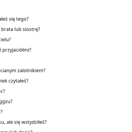
ałeś się tego?
brata lub siostrę?
ielu?
 przyjaciółmi?
hcianym zalotnikiem?
wiek czytałeś?
oc?
eggzu?
a?
u, ale się wstydziłeś?