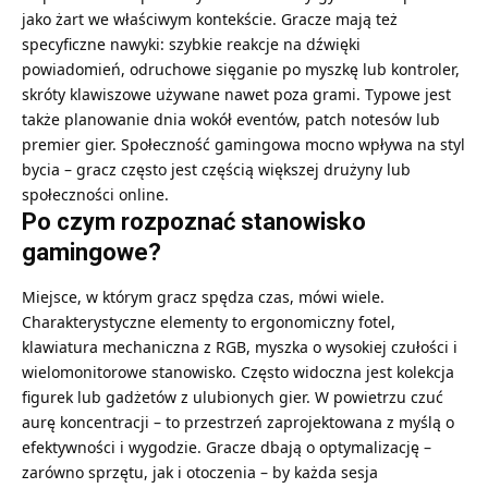
jako żart we właściwym kontekście. Gracze mają też
specyficzne nawyki: szybkie reakcje na dźwięki
powiadomień, odruchowe sięganie po myszkę lub kontroler,
skróty klawiszowe używane nawet poza grami. Typowe jest
także planowanie dnia wokół eventów, patch notesów lub
premier gier. Społeczność gamingowa mocno wpływa na styl
bycia – gracz często jest częścią większej drużyny lub
społeczności online.
Po czym rozpoznać stanowisko
gamingowe?
Miejsce, w którym gracz spędza czas, mówi wiele.
Charakterystyczne elementy to ergonomiczny fotel,
klawiatura mechaniczna z RGB, myszka o wysokiej czułości i
wielomonitorowe stanowisko. Często widoczna jest kolekcja
figurek lub gadżetów z ulubionych gier. W powietrzu czuć
aurę koncentracji – to przestrzeń zaprojektowana z myślą o
efektywności i wygodzie. Gracze dbają o optymalizację –
zarówno sprzętu, jak i otoczenia – by każda sesja