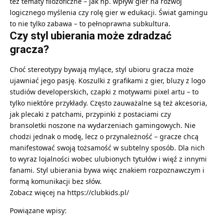
też tematy filozoficzne – jak np. wpływ gier na rozwój
logicznego myślenia czy rolę gier w edukacji. Świat gamingu
to nie tylko zabawa – to pełnoprawna subkultura.
Czy styl ubierania może zdradzać
gracza?
Choć stereotypy bywają mylące, styl ubioru gracza może
ujawniać jego pasję. Koszulki z grafikami z gier, bluzy z logo
studiów developerskich, czapki z motywami pixel artu – to
tylko niektóre przykłady. Często zauważalne są też akcesoria,
jak plecaki z patchami, przypinki z postaciami czy
bransoletki noszone na wydarzeniach gamingowych. Nie
chodzi jednak o modę, lecz o przynależność – gracze chcą
manifestować swoją tożsamość w subtelny sposób. Dla nich
to wyraz lojalności wobec ulubionych tytułów i więź z innymi
fanami. Styl ubierania bywa więc znakiem rozpoznawczym i
formą komunikacji bez słów.
Zobacz więcej na
https://clubkids.pl/
Powiązane wpisy: