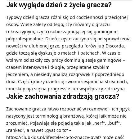
Jak wygląda dzień z życia gracza?
Typowy dzień gracza różni się od codzienności przeciętnej
osoby. Wiele zależy od tego, czy mówimy o graczu
rekreacyjnym, czy o osobie zajmującej się gamingiem
półprofesjonalnie. Dzień często zaczyna się od sprawdzenia
nowości w ulubionej grze, przeglądu forów lub Discorda,
gdzie toczą się dyskusje o metach i patchach. W czasie
wolnym od szkoły czy pracy dominują sesje gamingowe –
czasem intensywne i długie, przeplatane szybkim
jedzeniem, a niekiedy analizą rozgrywek z poprzedniego
dnia. Część graczy dzieli się swoimi sesjami na streamach,
inni skupiają się na progressie lub współpracy z drużyną.
Jakie zachowania zdradzają gracza?
Zachowanie gracza łatwo rozpoznać w rozmowie – ich język
nasycony jest terminologią branżową, której laik może nie
zrozumieć. Pojawiają się pojęcia takie jak „nerf”, „buff”,
„ranked”, a nawet „gyat co to” –
https://clubkids.pl/lifestyle/co-to-znaczy-gyat/
może paść