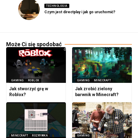
TECHNOLOGIA
Czym jest directplay i jak go uruchomić?
Może Ci się spodobać
GAMING
ROBLOX
GAMING
MINECRAFT
Jak stworzyć grę w
Jak zrobić zielony
Roblox?
barwnik w Minecraft?
MINECRAFT
ROZRYWKA
GAMING