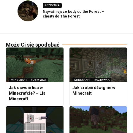
ROZRYWKA
Najważniejsze kody do the Forest –
cheaty do The Forest
Może Ci się spodobać
MINECRAFT
ROZRYWKA
MINECRAFT
ROZRYWKA
Jak oswoić lisa w
Jak zrobić dźwignie w
Minecrafcie? – Lis
Minecraft
Minecraft