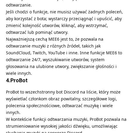
odtwarzanie.
Jeśli chodzi o funkcje, nie musisz używać żadnych poleceń,
aby korzystać z bota; wystarczy przeciągnąć i upuścić, aby
zmienić kolejność utworów, kliknąć, aby wstrzymać,
odtwarzać lub pominąć utwory.
Najważniejszą cechą MEE6 jest to, że pozwala na
odtwarzanie muzyki z różnych źródeł, takich jak
SoundCloud, Twitch, YouTube i inne. Inne funkcje MEE6 to
odtwarzanie 24/7, wyszukiwanie utworów, system
głosowania na ulubione utwory, zwiększanie głośności i
wiele innych.
4.ProBot
ProBot to wszechstronny bot Discord na liście, który może
wyświetlać członkom obraz powitalny, szczegółowe logi,
polecenia społecznościowe, odtwarzać muzykę i wiele
innych.
W kontekście funkcji odtwarzania muzyki, ProBot pozwala na
strumieniowanie wysokiej jakości dźwięku, umożliwiając
słuchanie muzyki na serwerze Discord.