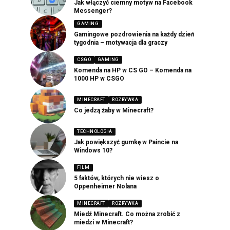
Jak włączyć ciemny motyw na Facebook
Messenger?
GAMING
Gamingowe pozdrowienia na każdy dzień
tygodnia – motywacja dla graczy
CSGO
GAMING
Komenda na HP w CS GO – Komenda na
1000 HP w CSGO
MINECRAFT
ROZRYWKA
Co jedzą żaby w Minecraft?
TECHNOLOGIA
Jak powiększyć gumkę w Paincie na
Windows 10?
FILM
5 faktów, których nie wiesz o
Oppenheimer Nolana
MINECRAFT
ROZRYWKA
Miedź Minecraft. Co można zrobić z
miedzi w Minecraft?