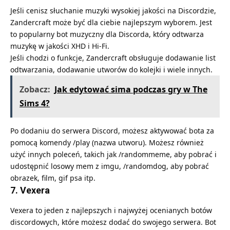
Jeśli cenisz słuchanie muzyki wysokiej jakości na Discordzie,
Zandercraft może być dla ciebie najlepszym wyborem. Jest
to popularny bot muzyczny dla Discorda, który odtwarza
muzykę w jakości XHD i Hi-Fi.
Jeśli chodzi o funkcje, Zandercraft obsługuje dodawanie list
odtwarzania, dodawanie utworów do kolejki i wiele innych.
Zobacz:
Jak edytować sima podczas gry w The
Sims 4?
Po dodaniu do serwera Discord, możesz aktywować bota za
pomocą komendy /play (nazwa utworu). Możesz również
użyć innych poleceń, takich jak /randommeme, aby pobrać i
udostępnić losowy mem z imgu, /randomdog, aby pobrać
obrazek, film, gif psa itp.
7. Vexera
Vexera to jeden z najlepszych i najwyżej ocenianych botów
discordowych, które możesz dodać do swojego serwera. Bot