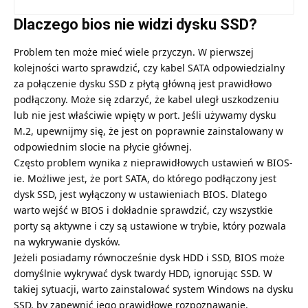
Dlaczego bios nie widzi dysku SSD?
Problem ten może mieć wiele przyczyn. W pierwszej
kolejności warto sprawdzić, czy kabel SATA odpowiedzialny
za połączenie dysku SSD z płytą główną jest prawidłowo
podłączony. Może się zdarzyć, że kabel uległ uszkodzeniu
lub nie jest właściwie wpięty w port. Jeśli używamy dysku
M.2, upewnijmy się, że jest on poprawnie zainstalowany w
odpowiednim slocie na płycie głównej.
Często problem wynika z nieprawidłowych ustawień w BIOS-
ie. Możliwe jest, że port SATA, do którego podłączony jest
dysk SSD, jest wyłączony w ustawieniach BIOS. Dlatego
warto wejść w BIOS i dokładnie sprawdzić, czy wszystkie
porty są aktywne i czy są ustawione w trybie, który pozwala
na wykrywanie dysków.
Jeżeli posiadamy równocześnie dysk HDD i SSD, BIOS może
domyślnie wykrywać dysk twardy HDD, ignorując SSD. W
takiej sytuacji, warto zainstalować system Windows na dysku
SSD, by zapewnić jego prawidłowe rozpoznawanie.