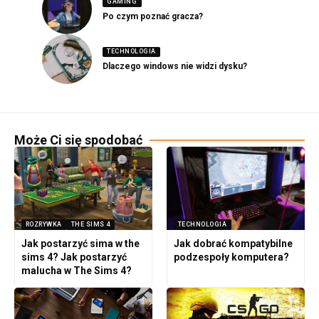
GAMING
Po czym poznać gracza?
TECHNOLOGIA
Dlaczego windows nie widzi dysku?
Może Ci się spodobać
ROZRYWKA
THE SIMS 4
TECHNOLOGIA
Jak postarzyć sima w the
Jak dobrać kompatybilne
sims 4? Jak postarzyć
podzespoły komputera?
malucha w The Sims 4?