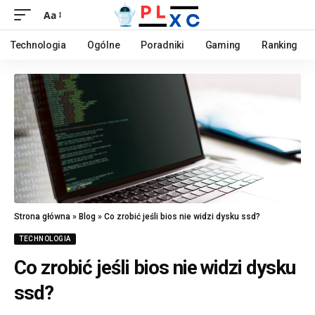
Aa
Technologia
Ogólne
Poradniki
Gaming
Ranking
Strona główna
»
Blog
»
Co zrobić jeśli bios nie widzi dysku ssd?
TECHNOLOGIA
Co zrobić jeśli bios nie widzi dysku
ssd?