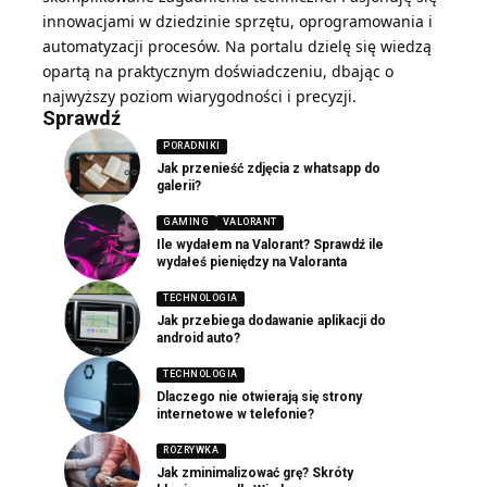
innowacjami w dziedzinie sprzętu, oprogramowania i
automatyzacji procesów. Na portalu dzielę się wiedzą
opartą na praktycznym doświadczeniu, dbając o
najwyższy poziom wiarygodności i precyzji.
Sprawdź
PORADNIKI
Jak przenieść zdjęcia z whatsapp do
galerii?
GAMING
VALORANT
Ile wydałem na Valorant? Sprawdź ile
wydałeś pieniędzy na Valoranta
TECHNOLOGIA
Jak przebiega dodawanie aplikacji do
android auto?
TECHNOLOGIA
Dlaczego nie otwierają się strony
internetowe w telefonie?
ROZRYWKA
Jak zminimalizować grę? Skróty