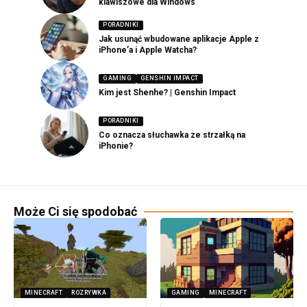
klawiszowe dla Windows
PORADNIKI
Jak usunąć wbudowane aplikacje Apple z
iPhone’a i Apple Watcha?
GAMING
GENSHIN IMPACT
Kim jest Shenhe? | Genshin Impact
PORADNIKI
Co oznacza słuchawka ze strzałką na
iPhonie?
Może Ci się spodobać
MINECRAFT
ROZRYWKA
GAMING
MINECRAFT