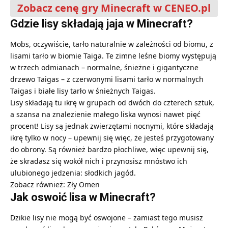
Zobacz cenę gry Minecraft w CENEO.pl
Gdzie lisy składają jaja w Minecraft?
Mobs, oczywiście, tarło naturalnie w zależności od biomu, z
lisami tarło w biomie Taiga. Te zimne leśne biomy występują
w trzech odmianach – normalne, śnieżne i gigantyczne
drzewo Taigas – z czerwonymi lisami tarło w normalnych
Taigas i białe lisy tarło w śnieżnych Taigas.
Lisy składają tu ikrę w grupach od dwóch do czterech sztuk,
a szansa na znalezienie małego liska wynosi nawet pięć
procent! Lisy są jednak zwierzętami nocnymi, które składają
ikrę tylko w nocy – upewnij się więc, że jesteś przygotowany
do obrony. Są również bardzo płochliwe, więc upewnij się,
że skradasz się wokół nich i przynosisz mnóstwo ich
ulubionego jedzenia: słodkich jagód.
Zobacz również:
Zły Omen
Jak oswoić lisa w Minecraft?
Dzikie lisy nie mogą być oswojone – zamiast tego musisz