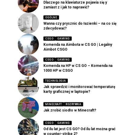
Dlaczego na klawiaturze pojawia się y
zamiast z i jak to naprawić?
OGÓLNE
Wanna czy prysznic do łazienki – na co się
zdecydować?
CSGO
GAMING
Komenda na Aimbota w CS GO | Legalny
Aimbot CSGO
CSGO
GAMING
Komenda na HP w CS GO – Komenda na
1000 HP w CSGO
TECHNOLOGIA
Jak sprawdzić i monitorować temperaturę
karty graficznej w laptopie?
MINECRAFT
ROZRYWKA
Jak zrobić siodło w Minecraft?
CSGO
GAMING
Od ilu lat jest CS GO? Od ilu lat można grać
w counter-strike 2?