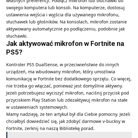
własnych preferencji. Podłącz mikrofon lub słuchawki do
swojego komputera lub konsoli. Na komputerze, dostosuj
ustawienia wejścia i wyjścia dla używanego mikrofonu,
słuchawek lub głośników. Na konsolach, mikrofon zostanie
aktywowany automatycznie po podłączeniu, podobnie jak
słuchawki.
Jak aktywować mikrofon w Fortnite na
PS5?
Kontroler PS5 DualSense, w przeciwieństwie do innych
urządzeń, ma wbudowany mikrofon, który umożliwia
komunikację w Fortnite bez dodatkowego sprzętu. Co więcej,
nie trzeba go włączać, ponieważ jest domyślnie aktywny.
Jeżeli potrzebujesz wyciszyć mikrofon, naciśnij przycisk pod
przyciskiem Play Station lub zdezaktywuj mikrofon na stałe
w ustawieniach systemowych.
Mamy nadzieję, że ten artykuł był dla Ciebie pomocny. Jeżeli
chciałbyś dowiedzieć się, jak zdobyć darmowe v-bucksy w
Fortnite, zerknij na naszą Bibliotekę porad.