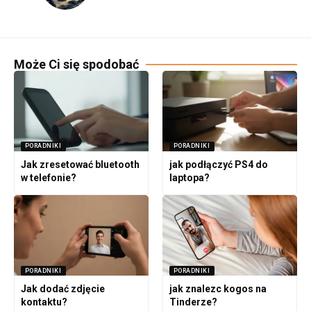
Może Ci się spodobać
PORADNIKI
PORADNIKI
Jak zresetować bluetooth
jak podłączyć PS4 do
w telefonie?
laptopa?
PORADNIKI
PORADNIKI
Jak dodać zdjęcie
jak znalezc kogos na
kontaktu?
Tinderze?