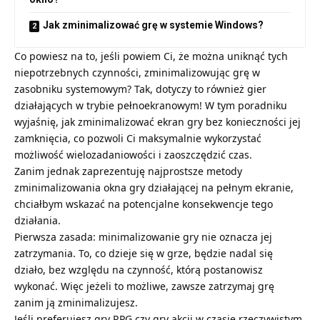
Jak zminimalizować grę w systemie Windows?
Co powiesz na to, jeśli powiem Ci, że można uniknąć tych
niepotrzebnych czynności, zminimalizowując grę w
zasobniku systemowym? Tak, dotyczy to również gier
działających w trybie pełnoekranowym! W tym poradniku
wyjaśnię, jak zminimalizować ekran gry bez konieczności jej
zamknięcia, co pozwoli Ci maksymalnie wykorzystać
możliwość wielozadaniowości i zaoszczędzić czas.
Zanim jednak zaprezentuję najprostsze metody
zminimalizowania okna gry działającej na pełnym ekranie,
chciałbym wskazać na potencjalne konsekwencje tego
działania.
Pierwsza zasada: minimalizowanie gry nie oznacza jej
zatrzymania. To, co dzieje się w grze, będzie nadal się
działo, bez względu na czynność, którą postanowisz
wykonać. Więc jeżeli to możliwe, zawsze zatrzymaj grę
zanim ją zminimalizujesz.
Jeśli preferujesz gry RPG czy gry akcji w czasie rzeczywistym,