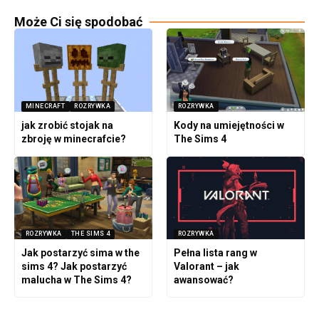
Może Ci się spodobać
MINECRAFT
ROZRYWKA
ROZRYWKA
jak zrobić stojak na
Kody na umiejętności w
zbroję w minecrafcie?
The Sims 4
ROZRYWKA
THE SIMS 4
ROZRYWKA
Jak postarzyć sima w the
Pełna lista rang w
sims 4? Jak postarzyć
Valorant – jak
malucha w The Sims 4?
awansować?