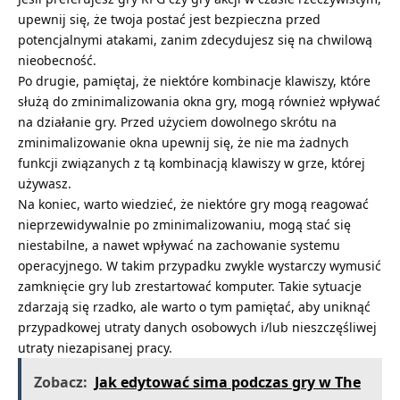
upewnij się, że twoja postać jest bezpieczna przed
potencjalnymi atakami, zanim zdecydujesz się na chwilową
nieobecność.
Po drugie, pamiętaj, że niektóre kombinacje klawiszy, które
służą do zminimalizowania okna gry, mogą również wpływać
na działanie gry. Przed użyciem dowolnego skrótu na
zminimalizowanie okna upewnij się, że nie ma żadnych
funkcji związanych z tą kombinacją klawiszy w grze, której
używasz.
Na koniec, warto wiedzieć, że niektóre gry mogą reagować
nieprzewidywalnie po zminimalizowaniu, mogą stać się
niestabilne, a nawet wpływać na zachowanie systemu
operacyjnego. W takim przypadku zwykle wystarczy wymusić
zamknięcie gry lub zrestartować komputer. Takie sytuacje
zdarzają się rzadko, ale warto o tym pamiętać, aby uniknąć
przypadkowej utraty danych osobowych i/lub nieszczęśliwej
utraty niezapisanej pracy.
Zobacz:
Jak edytować sima podczas gry w The