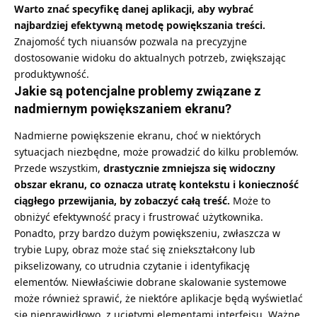
Warto znać specyfikę danej aplikacji, aby wybrać
najbardziej efektywną metodę powiększania treści.
Znajomość tych niuansów pozwala na precyzyjne
dostosowanie widoku do aktualnych potrzeb, zwiększając
produktywność.
Jakie są potencjalne problemy związane z
nadmiernym powiększaniem ekranu?
Nadmierne powiększenie ekranu, choć w niektórych
sytuacjach niezbędne, może prowadzić do kilku problemów.
Przede wszystkim,
drastycznie zmniejsza się widoczny
obszar ekranu, co oznacza utratę kontekstu i konieczność
ciągłego przewijania, by zobaczyć całą treść.
Może to
obniżyć efektywność pracy i frustrować użytkownika.
Ponadto, przy bardzo dużym powiększeniu, zwłaszcza w
trybie Lupy, obraz może stać się zniekształcony lub
pikselizowany, co utrudnia czytanie i identyfikację
elementów. Niewłaściwie dobrane skalowanie systemowe
może również sprawić, że niektóre aplikacje będą wyświetlać
się nieprawidłowo, z uciętymi elementami interfejsu. Ważne