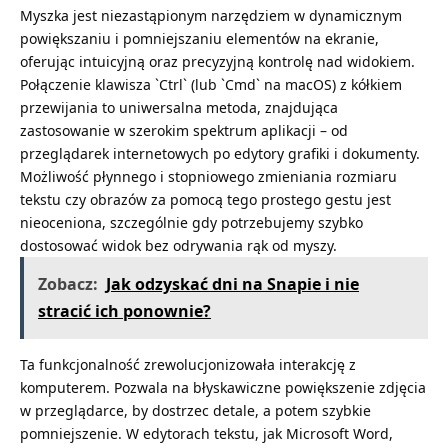
Myszka jest niezastąpionym narzędziem w dynamicznym
powiększaniu i pomniejszaniu elementów na ekranie,
oferując intuicyjną oraz precyzyjną kontrolę nad widokiem.
Połączenie klawisza `Ctrl` (lub `Cmd` na macOS) z kółkiem
przewijania to uniwersalna metoda, znajdująca
zastosowanie w szerokim spektrum aplikacji – od
przeglądarek internetowych po edytory grafiki i dokumenty.
Możliwość płynnego i stopniowego zmieniania rozmiaru
tekstu czy obrazów za pomocą tego prostego gestu jest
nieoceniona, szczególnie gdy potrzebujemy szybko
dostosować widok bez odrywania rąk od myszy.
Zobacz:
Jak odzyskać dni na Snapie i nie
stracić ich ponownie?
Ta funkcjonalność zrewolucjonizowała interakcję z
komputerem. Pozwala na błyskawiczne powiększenie zdjęcia
w przeglądarce, by dostrzec detale, a potem szybkie
pomniejszenie. W edytorach tekstu, jak Microsoft Word,