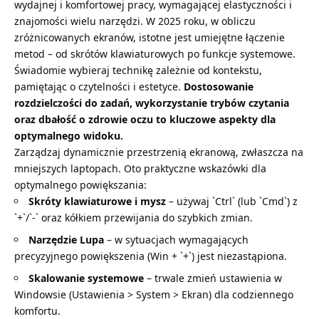
wydajnej i komfortowej pracy, wymagającej elastyczności i
znajomości wielu narzędzi. W 2025 roku, w obliczu
zróżnicowanych ekranów, istotne jest umiejętne łączenie
metod – od skrótów klawiaturowych po funkcje systemowe.
Świadomie wybieraj technikę zależnie od kontekstu,
pamiętając o czytelności i estetyce.
Dostosowanie
rozdzielczości do zadań, wykorzystanie trybów czytania
oraz dbałość o zdrowie oczu to kluczowe aspekty dla
optymalnego widoku.
Zarządzaj dynamicznie przestrzenią ekranową, zwłaszcza na
mniejszych laptopach. Oto praktyczne wskazówki dla
optymalnego powiększania:
Skróty klawiaturowe i mysz
– używaj `Ctrl` (lub `Cmd`) z
`+`/`-` oraz kółkiem przewijania do szybkich zmian.
Narzędzie Lupa
– w sytuacjach wymagających
precyzyjnego powiększenia (Win + `+`) jest niezastąpiona.
Skalowanie systemowe
– trwale zmień ustawienia w
Windowsie (Ustawienia > System > Ekran) dla codziennego
komfortu.