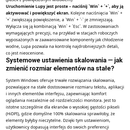
Uruchomienie Lupy jest proste – naciśnij `Win` + `+`, aby ją
aktywować i powiększyć ekran.
Kolejne naciśnięcia `Win` +
`+` zwiększają powiększenie, a `Win` + `-` je zmniejszają.
Wyłącza się ją kombinacją `Win` + `Esc`. W zastosowaniach
wymagających precyzji, na przykład w stacjach roboczych
wyposażonych w zaawansowane komponenty jak
chłodzenie
wodne
, Lupa pozwala na kontrolę najdrobniejszych detali,
co jest nieocenione.
Systemowe ustawienia skalowania — jak
zmienić rozmiar elementów na stałe?
System Windows oferuje trwałe rozwiązania skalowania,
pozwalające na stałe dostosowanie rozmiaru tekstu, aplikacji
i innych elementów interfejsu, zapewniając komfort
oglądania niezależnie od rozdzielczości monitora. Jest to
istotne szczególnie dla ekranów o wysokiej gęstości pikseli
(HiDPI), gdzie domyślne 100% skalowania sprawiłoby, że
elementy byłyby nieczytelne. Dzięki tym ustawieniom,
użytkownicy dopasują interfejs do swoich preferencji