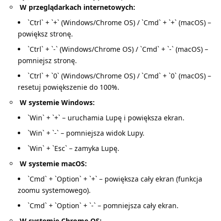
W przeglądarkach internetowych:
`Ctrl` + `+` (Windows/Chrome OS) / `Cmd` + `+` (macOS) –
powiększ stronę.
`Ctrl` + `-` (Windows/Chrome OS) / `Cmd` + `-` (macOS) –
pomniejsz stronę.
`Ctrl` + `0` (Windows/Chrome OS) / `Cmd` + `0` (macOS) –
resetuj powiększenie do 100%.
W systemie Windows:
`Win` + `+` – uruchamia Lupę i powiększa ekran.
`Win` + `-` – pomniejsza widok Lupy.
`Win` + `Esc` – zamyka Lupę.
W systemie macOS:
`Cmd` + `Option` + `+` – powiększa cały ekran (funkcja
zoomu systemowego).
`Cmd` + `Option` + `-` – pomniejsza cały ekran.
W systemie Chrome OS: