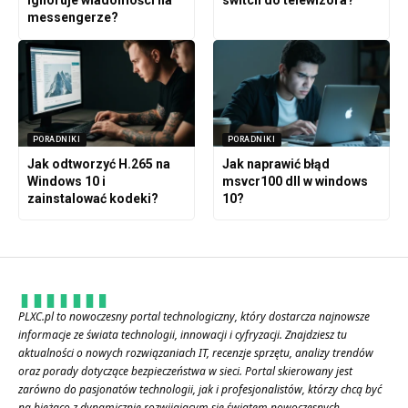
ignoruje wiadomości na
switch do telewizora?
messengerze?
PORADNIKI
PORADNIKI
Jak odtworzyć H.265 na
Jak naprawić błąd
Windows 10 i
msvcr100 dll w windows
zainstalować kodeki?
10?
PLXC.pl to nowoczesny portal technologiczny, który dostarcza najnowsze
informacje ze świata technologii, innowacji i cyfryzacji. Znajdziesz tu
aktualności o nowych rozwiązaniach IT, recenzje sprzętu, analizy trendów
oraz porady dotyczące bezpieczeństwa w sieci. Portal skierowany jest
zarówno do pasjonatów technologii, jak i profesjonalistów, którzy chcą być
na bieżąco z dynamicznie rozwijającym się światem nowoczesnych