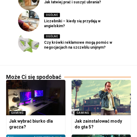
Jak łatwiej prać i suszyć ubrania?
OGÓLNE
Liczebniki – kiedy się przydają w
angielskim?
OGÓLNE
Czy krówki reklamowe mogą pomóc w
negocjacjach na szczeblu unijnym?
Może Ci się spodobać
GAMING
GAMING
Jak wybrać biurko dla
Jak zainstalować mody
gracza?
do gta 5?