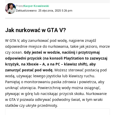
Przez
Kacper Kowalewski
Zaktualizowano: 25 stycznia, 2025 5:26 pm
Jak nurkować w GTA V?
W GTA V, aby zanurkować pod wodę, najpierw znajdź
odpowiednie miejsce do nurkowania, takie jak jezioro, morze
czy ocean.
Gdy jesteś w wodzie, naciśnij i przytrzymaj
odpowiedni przycisk (na konsoli PlayStation to zazwyczaj
krzyżyk, na Xboxie – A, a na PC – klawisz shift), aby
zanurzyć postać pod wodę.
Możesz sterować postacią pod
wodą, używając lewego joysticka lub klawiszy ruchu.
Pamiętaj o monitorowaniu paska zdrowia i powietrza, aby
uniknąć utonięcia. Powierzchnię wody można osiągnąć,
pływając w górę lub naciskając przycisk skoku. Nurkowanie
w GTA V pozwala odkrywać podwodny świat, w tym wraki
statków czy ukryte przedmioty.