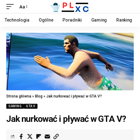
Aa
Technologia
Ogólne
Poradniki
Gaming
Ranking
Strona główna
»
Blog
»
Jak nurkować i pływać w GTA V?
GAMING
GTA V
Jak nurkować i pływać w GTA V?