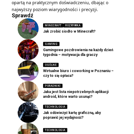
opartą na praktycznym doświadczeniu, dbając o
najwyższy poziom wiarygodności i precyzji.
Sprawdź
MINECRAFT
ROZRYWKA
Jak zrobić siodło w Minecraft?
GAMING
Gamingowe pozdrowienia na każdy dzień
tygodnia – motywacja dla graczy
OGÓLNE
Wirtualne biuro i coworking w Poznaniu –
czy to się opłaca?
PORADNIKI
Jaka jest lista niepotrzebnych aplikacji
android, które warto usunąć?
TECHNOLOGIA
Jak odświeżyć kartę graficzną, aby
poprawić jej wydajność?
TECHNOLOGIA