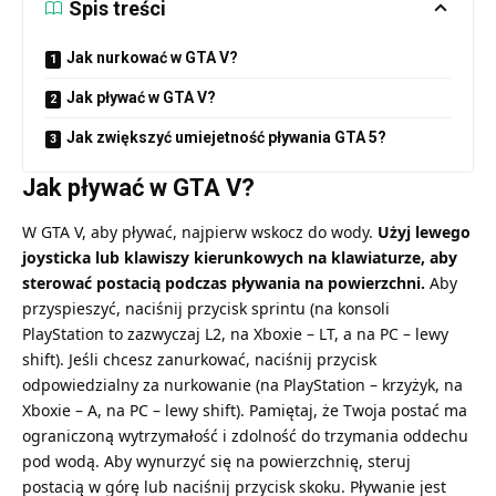
Spis treści
Jak nurkować w GTA V?
Jak pływać w GTA V?
Jak zwiększyć umiejetność pływania GTA 5?
Jak pływać w GTA V?
W GTA V, aby pływać, najpierw wskocz do wody.
Użyj lewego
joysticka lub klawiszy kierunkowych na klawiaturze, aby
sterować postacią podczas pływania na powierzchni.
Aby
przyspieszyć, naciśnij przycisk sprintu (na konsoli
PlayStation to zazwyczaj L2, na Xboxie – LT, a na PC – lewy
shift). Jeśli chcesz zanurkować, naciśnij przycisk
odpowiedzialny za nurkowanie (na PlayStation – krzyżyk, na
Xboxie – A, na PC – lewy shift). Pamiętaj, że Twoja postać ma
ograniczoną wytrzymałość i zdolność do trzymania oddechu
pod wodą. Aby wynurzyć się na powierzchnię, steruj
postacią w górę lub naciśnij przycisk skoku. Pływanie jest