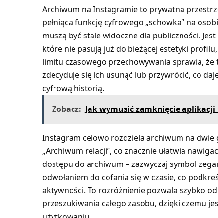
Archiwum na Instagramie to prywatna przestrzeń
pełniąca funkcję cyfrowego „schowka” na osobis
muszą być stale widoczne dla publiczności. Jest
które nie pasują już do bieżącej estetyki profilu
limitu czasowego przechowywania sprawia, że t
zdecyduje się ich usunąć lub przywrócić, co daj
cyfrową historią.
Zobacz:
Jak wymusić zamknięcie aplikacji
Instagram celowo rozdziela archiwum na dwie 
„Archiwum relacji”, co znacznie ułatwia nawigac
dostępu do archiwum – zazwyczaj symbol zegara
odwołaniem do cofania się w czasie, co podkreś
aktywności. To rozróżnienie pozwala szybko odn
przeszukiwania całego zasobu, dzięki czemu j
użytkowaniu.