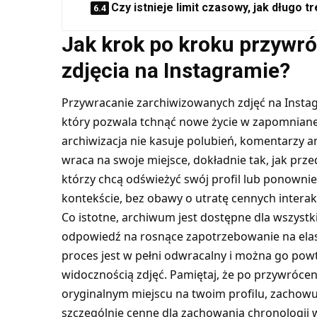
Czy istnieje limit czasowy, jak długo
Jak krok po kroku przywr
zdjęcia na Instagramie?
Przywracanie zarchiwizowanych zdjęć na Instagr
który pozwala tchnąć nowe życie w zapomniane 
archiwizacja nie kasuje polubień, komentarzy an
wraca na swoje miejsce, dokładnie tak, jak przed
którzy chcą odświeżyć swój profil lub ponowni
kontekście, bez obawy o utratę cennych interakc
Co istotne, archiwum jest dostępne dla wszyst
odpowiedź na rosnące zapotrzebowanie na elas
proces jest w pełni odwracalny i można go powt
widocznością zdjęć. Pamiętaj, że po przywrócen
oryginalnym miejscu na twoim profilu, zachowuj
szczególnie cenne dla zachowania chronologii