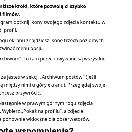
iższe kroki, które pozwolą ci szybko
i filmów.
stagram dotknij ikony swojego
zdjęcia kontaktu
w
 profil.
u ekranu znajdziesz ikonę trzech poziomych
rozwinąć menu opcji.
 „Archiwum”. To tam przechowywane są wszystkie
 że jesteś w sekcji „Archiwum postów” (jeśli
ię między nimi u góry ekranu). Przeglądaj swoje
 chcesz przywrócić.
. Następnie w prawym górnym rogu zdjęcia
 Wybierz „Pokaż na profilu”, a zdjęcie
ie ponownie widoczne dla obserwatorów.
kryte wspomnienia?