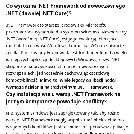
Co wyróżnia .NET Framework od nowoczesnego
.NET (dawniej .NET Core)?
.NET Framework to starsze, środowisko Microsoftu
przeznaczone wyłącznie dla systemu Windows. Nowoczesny
.NET (wcześniej .NET Core) jest jego ewolucją, oferującą
multiplatformowość (Windows, Linux, macOS) oraz otwarte
źródła. Podczas gdy Framework jest fundamentem dla wielu
istniejących aplikacji desktopowych Windows, nowy .NET
skupia się na przyszłości, chmurze i nowoczesnych
rozwiązaniach, jednocześnie zachowując częściową
kompatybilność.
Mimo to, wiele legacy aplikacji nadal
wymaga działania na tradycyjnym .NET Framework.
Czy instalacja wielu wersji .NET Framework na
jednym komputerze powoduje konflikty?
Nie, system Windows jest zaprojektowany tak, aby różne
wersje .NET Framework mogły współistnieć obok siebie bez
wzajemnych konfliktów. Jest to konieczne, ponieważ aplikacje
są często budowane na konkretne wersje Frameworka i