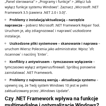
„Panel sterowania” > „Programy i funkcje” > „Włącz lub
wyłącz funkcje systemu Windows”. Zaznacz „Microsoft .NET
Framework 3.5 (zawiera .NET 2.0 i 3.0)”.
Problemy z instalacją/aktualizacją – narzędzie
naprawcze
– pobierz Microsoft .NET Framework Repair Tool.
Uruchom je, aby zdiagnozować i naprawić uszkodzone
instalacje.
Uszkodzone pliki systemowe – skanowanie i naprawa
–
uruchom Wiersz Polecenia jako administrator. Wpisz `sfc
/scannow` i naciśnij `Enter`.
Konflikty z antywirusem – tymczasowe wyłączenie
–
tymczasowo wyłącz antywirus/firewall. Spróbuj ponownie
zainstalować .NET Framework.
Problemy z najnowszą wersją – aktualizacja systemu
–
upewnij się, że Twój system Windows 10 jest w pełni
zaktualizowany przez „Windows Update”.
Czy .NET Framework wpływa na funkcje
multimedialne i optymalizację Windows?