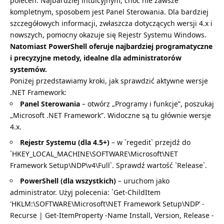
poleceń. Najbardziej intuicyjnym, choć nie zawsze
kompletnym, sposobem jest Panel Sterowania. Dla bardziej
szczegółowych informacji, zwłaszcza dotyczących wersji 4.x i
nowszych, pomocny okazuje się Rejestr Systemu Windows.
Natomiast PowerShell oferuje najbardziej programatyczne
i precyzyjne metody, idealne dla administratorów
systemów.
Poniżej przedstawiamy kroki, jak sprawdzić aktywne wersje
.NET Framework:
Panel Sterowania
– otwórz „Programy i funkcje”, poszukaj
„Microsoft .NET Framework”. Widoczne są tu głównie wersje
4.x.
Rejestr Systemu (dla 4.5+)
– w `regedit` przejdź do
`HKEY_LOCAL_MACHINE\SOFTWARE\Microsoft\NET
Framework Setup\NDP\v4\Full`. Sprawdź wartość `Release`.
PowerShell (dla wszystkich)
– uruchom jako
administrator. Użyj polecenia: `Get-ChildItem
'HKLM:\SOFTWARE\Microsoft\NET Framework Setup\NDP’ -
Recurse | Get-ItemProperty -Name Install, Version, Release -