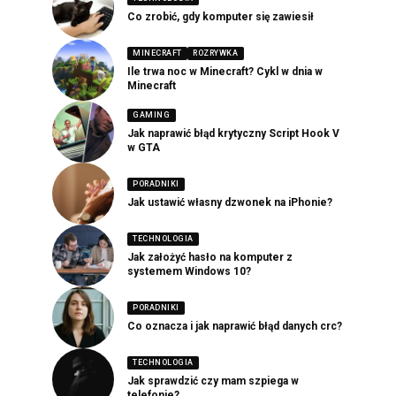
Co zrobić, gdy komputer się zawiesił
MINECRAFT
ROZRYWKA
Ile trwa noc w Minecraft? Cykl w dnia w
Minecraft
GAMING
Jak naprawić błąd krytyczny Script Hook V
w GTA
PORADNIKI
Jak ustawić własny dzwonek na iPhonie?
TECHNOLOGIA
Jak założyć hasło na komputer z
systemem Windows 10?
PORADNIKI
Co oznacza i jak naprawić błąd danych crc?
TECHNOLOGIA
Jak sprawdzić czy mam szpiega w
telefonie?