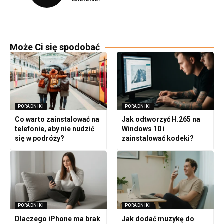
Może Ci się spodobać
PORADNIKI
PORADNIKI
Co warto zainstalować na
Jak odtworzyć H.265 na
telefonie, aby nie nudzić
Windows 10 i
się w podróży?
zainstalować kodeki?
PORADNIKI
PORADNIKI
Dlaczego iPhone ma brak
Jak dodać muzykę do