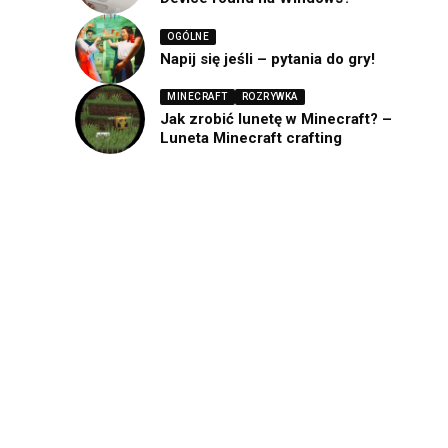
OGÓLNE
Napij się jeśli – pytania do gry!
MINECRAFT
ROZRYWKA
Jak zrobić lunetę w Minecraft? –
Luneta Minecraft crafting