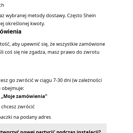
ch
raz wybranej metody dostawy. Często Shein
j określonej kwoty.
mówienia
tość, aby upewnić się, że wszystkie zamówione
śli coś się nie zgadza, masz prawo do zwrotu
esz go zwrócić w ciągu 7-30 dni (w zależności
u obejmuje:
i
„Moje zamówienia”
 chcesz zwrócić
paczki na podany adres
tworzyć nowej partycji' podczas instalacji?