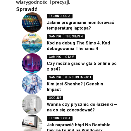
wiarygodności i precyzji.
Sprawdź
TECHNOLOGIA
Jakimi programami monitorować
temperaturę laptopa?
GAMING
THE SIMS 4
Kod na debug The Sims 4. Kod
debugowania The sims 4
GAMING
GTA V
Czy można grac w gta 5 online pc
z ps4?
GAMING
GENSHIN IMPACT
Kim jest Shenhe? | Genshin
Impact
OGÓLNE
Wanna czy prysznic do łazienki –
na co się zdecydować?
TECHNOLOGIA
Jak naprawić błąd No Bootable
Device found na Windows?