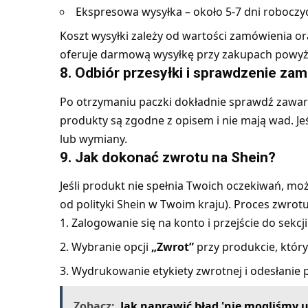
Ekspresowa wysyłka – około 5-7 dni roboczy
Koszt wysyłki zależy od wartości zamówienia o
oferuje darmową wysyłkę przy zakupach powyże
8. Odbiór przesyłki i sprawdzenie za
Po otrzymaniu paczki dokładnie sprawdź zawar
produkty są zgodne z opisem i nie mają wad. Je
lub wymiany.
9. Jak dokonać zwrotu na Shein?
Jeśli produkt nie spełnia Twoich oczekiwań, moż
od polityki Shein w Twoim kraju). Proces zwrot
Zalogowanie się na konto i przejście do sekcj
Wybranie opcji
„Zwrot”
przy produkcie, który
Wydrukowanie etykiety zwrotnej i odesłanie 
Zobacz:
Jak naprawić błąd 'nie mogliśmy u