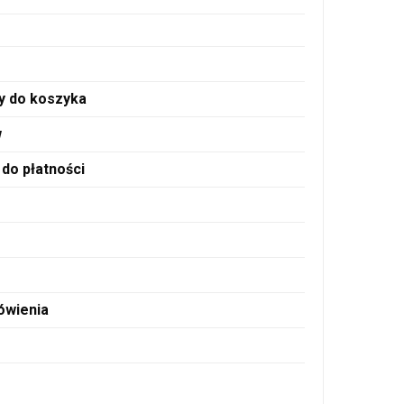
ty do koszyka
w
 do płatności
ówienia