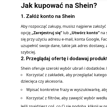
Jak kupować na Shein?
1. Załóż konto na Shein
Aby rozpocząć zakupy, musisz najpierw założyć k
opcję
„Zarejestruj się”
lub
„Utwórz konto”
na 
się przy użyciu adresu e-mail, konta Google, Fa
uzupełnić swoje dane, takie jak adres dostawy,
szybciej.
2. Przeglądaj ofertę i dodawaj produ
Shein oferuje szeroki wybór ubrań i dodatków.
Korzystać z zakładek, aby przeglądać katego
dziecięca czy akcesoria.
Wpisać konkretne frazy w wyszukiwarkę, aby 
Korzystać z filtrów, aby zawęzić wybór wedłu
Jeśli znajdziesz coś, co Ci się podoba, kliknij 