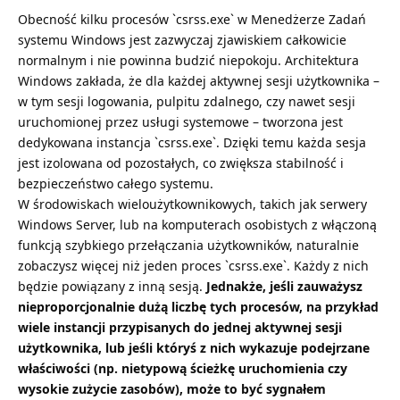
Obecność kilku procesów `csrss.exe` w Menedżerze Zadań
systemu Windows jest zazwyczaj zjawiskiem całkowicie
normalnym i nie powinna budzić niepokoju. Architektura
Windows zakłada, że dla każdej aktywnej sesji użytkownika –
w tym sesji logowania, pulpitu zdalnego, czy nawet sesji
uruchomionej przez usługi systemowe – tworzona jest
dedykowana instancja `csrss.exe`. Dzięki temu każda sesja
jest izolowana od pozostałych, co zwiększa stabilność i
bezpieczeństwo całego systemu.
W środowiskach wieloużytkownikowych, takich jak serwery
Windows Server, lub na komputerach osobistych z włączoną
funkcją szybkiego przełączania użytkowników, naturalnie
zobaczysz więcej niż jeden proces `csrss.exe`. Każdy z nich
będzie powiązany z inną sesją.
Jednakże, jeśli zauważysz
nieproporcjonalnie dużą liczbę tych procesów, na przykład
wiele instancji przypisanych do jednej aktywnej sesji
użytkownika, lub jeśli któryś z nich wykazuje podejrzane
właściwości (np. nietypową ścieżkę uruchomienia czy
wysokie zużycie zasobów), może to być sygnałem