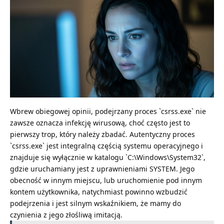
Wbrew obiegowej opinii, podejrzany proces `csrss.exe` nie
zawsze oznacza infekcję wirusową, choć często jest to
pierwszy trop, który należy zbadać. Autentyczny proces
`csrss.exe` jest integralną częścią systemu operacyjnego i
znajduje się wyłącznie w katalogu `C:\Windows\System32`,
gdzie uruchamiany jest z uprawnieniami SYSTEM. Jego
obecność w innym miejscu, lub uruchomienie pod innym
kontem użytkownika, natychmiast powinno wzbudzić
podejrzenia i jest silnym wskaźnikiem, że mamy do
czynienia z jego złośliwą imitacją.