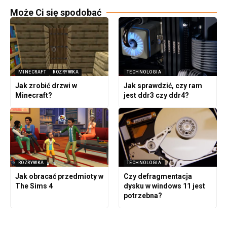
Może Ci się spodobać
MINECRAFT
ROZRYWKA
TECHNOLOGIA
Jak zrobić drzwi w
Jak sprawdzić, czy ram
Minecraft?
jest ddr3 czy ddr4?
ROZRYWKA
TECHNOLOGIA
Jak obracać przedmioty w
Czy defragmentacja
The Sims 4
dysku w windows 11 jest
potrzebna?