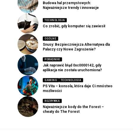
Budowa hal przemysłowych:
Najważniejsze trendy i innowacje
TECHNOLOGIA
Co zrobić, gdy komputer się zawiesił
OGÓLNE
Snusy: Bezpieczniejsza Alternatywa dla
Palaczy czy Nowe Zagrożenie?
PORADNIKI
Jak naprawić błąd 0xc0000142, gdy
aplikacja nie została uruchomiona?
GAMING
TECHNOLOGIA
PS Vita – konsola, która daje Ci mnóstwo
możliwości
ROZRYWKA
Najważniejsze kody do the Forest –
cheaty do The Forest