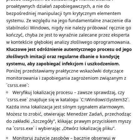
proaktywnych działań zapobiegawczych, a nie do
bezpośredniej manipulacji tym krytycznym elementem
systemu. Ze względu na jego fundamentalne znaczenie dla
stabilności Windows, nigdy nie należy próbować ręcznie go
kończyć, chyba że jest to wyraźnie zalecane przez eksperta
w kontekście głębokiej analizy złośliwego oprogramowania.
Kluczowe jest odróżnienie autentycznego procesu od jego
złośliwych imitacji oraz regularne dbanie o kondycję
systemu, aby zapobiegać infekcjom i uszkodzeniom.
Poniżej przedstawiamy praktyczne wskazówki dotyczące
monitorowania i zapobiegania zagrożeniom związanym z
`csrss.exe`:
Weryfikuj lokalizację procesu – zawsze sprawdzaj, czy
`csrss.exe` znajduje się w katalogu `C:\Windows\System32`.
Każda inna lokalizacja jest silnym sygnałem alarmowym.
Możesz to zrobić, otwierając Menedżer Zadań, przechodząc
do zakładki „Szczegóły”, klikając prawym przyciskiem myszy
na `csrss.exe` i wybierając „Otwórz lokalizację pliku”.
Monitoruj zużycie zasobów – bacznie obserwuj w