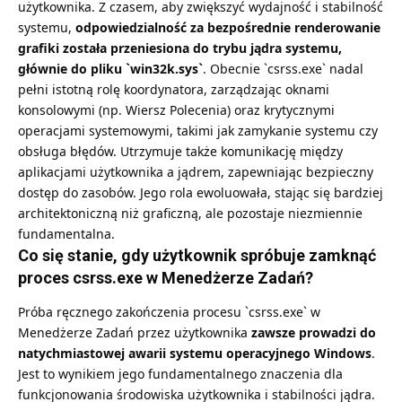
użytkownika. Z czasem, aby zwiększyć wydajność i stabilność
systemu,
odpowiedzialność za bezpośrednie renderowanie
grafiki została przeniesiona do trybu jądra systemu,
głównie do pliku `win32k.sys`
. Obecnie `csrss.exe` nadal
pełni istotną rolę koordynatora, zarządzając oknami
konsolowymi (np. Wiersz Polecenia) oraz krytycznymi
operacjami systemowymi, takimi jak zamykanie systemu czy
obsługa błędów. Utrzymuje także komunikację między
aplikacjami użytkownika a jądrem, zapewniając bezpieczny
dostęp do zasobów. Jego rola ewoluowała, stając się bardziej
architektoniczną niż graficzną, ale pozostaje niezmiennie
fundamentalna.
Co się stanie, gdy użytkownik spróbuje zamknąć
proces csrss.exe w Menedżerze Zadań?
Próba ręcznego zakończenia procesu `csrss.exe` w
Menedżerze Zadań przez użytkownika
zawsze prowadzi do
natychmiastowej awarii systemu operacyjnego Windows
.
Jest to wynikiem jego fundamentalnego znaczenia dla
funkcjonowania środowiska użytkownika i stabilności jądra.