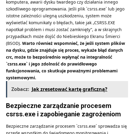
komputera, awarii dysku twardego czy działania innego
szkodliwego oprogramowania. Jeśli plik `csrss.exe` lub jego
istotne zależności ulegną uszkodzeniu, system może
wyświetlać komunikaty o błędach, takie jak „CSRSS.EXE
napotkał problem i musi zostać zamknięty”, a w skrajnych
przypadkach może dojść do Niebieskiego Ekranu Śmierci
(BSOD).
Warto również wspomnieć, że jeśli system plików
na dysku, gdzie znajduje się proces, wykaże
błąd danych
crc
, może to bezpośrednio wpłynąć na integralność
`csrss.exe` i jego zdolność do prawidłowego
funkcjonowania, co skutkuje poważnymi problemami
systemowymi.
Zobacz:
Jak zresetować kartę graficzną?
Bezpieczne zarządzanie procesem
csrss.exe i zapobieganie zagrożeniom
Bezpieczne zarządzanie procesem `csrss.exe` sprowadza się
przede wszystkim do świadomego monitorowania i