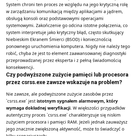
System chroni ten proces ze względu na jego krytyczną rolę
w zarządzaniu komunikacją między aplikacjami a jądrem,
obsługą konsoli oraz podstawowymi operacjami
systemowymi. Zakończenie go odcina istotne połączenia, co
system interpretuje jako krytyczny błąd, często skutkujący
Niebieskim Ekranem Śmierci (BSOD) i koniecznością
ponownego uruchomienia komputera. Nigdy nie należy tego
robić, chyba że jest to element zaawansowanej diagnostyki
przeprowadzanej przez eksperta i z pełną świadomością
konsekwencji.
Czy podwyższone zużycie pamięci lub procesora
przez csrss.exe zawsze wskazuje na problem?
Nie zawsze, ale podwyższone zużycie zasobów przez
`csrss.exe` jest
istotnym sygnałem alarmowym, który
wymaga dokładnej weryfikacji
. W większości przypadków
autentyczny proces `csrss.exe` charakteryzuje się niskim
zużyciem procesora i pamięci RAM. Jeżeli jednak zauważysz
jego znacznie zwiększoną aktywność, może to świadczyć o
kilku scenariuszach: