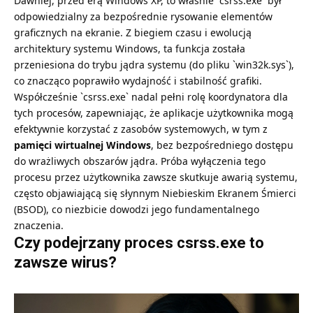
Dawniej, przed erą Windows XP, to właśnie `csrss.exe` był
odpowiedzialny za bezpośrednie rysowanie elementów
graficznych na ekranie. Z biegiem czasu i ewolucją
architektury systemu Windows, ta funkcja została
przeniesiona do trybu jądra systemu (do pliku `win32k.sys`),
co znacząco poprawiło wydajność i stabilność grafiki.
Współcześnie `csrss.exe` nadal pełni rolę koordynatora dla
tych procesów, zapewniając, że aplikacje użytkownika mogą
efektywnie korzystać z zasobów systemowych, w tym z
pamięci wirtualnej Windows
, bez bezpośredniego dostępu
do wrażliwych obszarów jądra. Próba wyłączenia tego
procesu przez użytkownika zawsze skutkuje awarią systemu,
często objawiającą się słynnym Niebieskim Ekranem Śmierci
(BSOD), co niezbicie dowodzi jego fundamentalnego
znaczenia.
Czy podejrzany proces csrss.exe to
zawsze wirus?