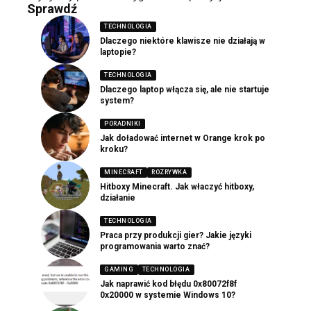
Sprawdź
TECHNOLOGIA
Dlaczego niektóre klawisze nie działają w
laptopie?
TECHNOLOGIA
Dlaczego laptop włącza się, ale nie startuje
system?
PORADNIKI
Jak doładować internet w Orange krok po
kroku?
MINECRAFT
ROZRYWKA
Hitboxy Minecraft. Jak właczyć hitboxy,
działanie
TECHNOLOGIA
Praca przy produkcji gier? Jakie języki
programowania warto znać?
GAMING
TECHNOLOGIA
Jak naprawić kod błędu 0x80072f8f
0x20000 w systemie Windows 10?