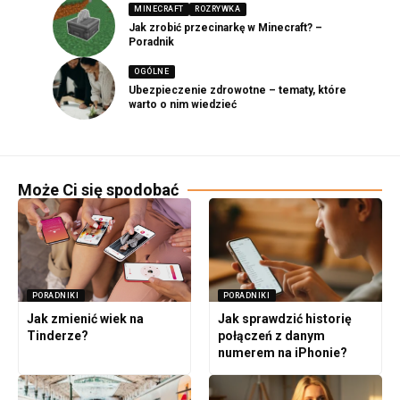
MINECRAFT
ROZRYWKA
Jak zrobić przecinarkę w Minecraft? –
Poradnik
OGÓLNE
Ubezpieczenie zdrowotne – tematy, które
warto o nim wiedzieć
Może Ci się spodobać
PORADNIKI
PORADNIKI
Jak zmienić wiek na
Jak sprawdzić historię
Tinderze?
połączeń z danym
numerem na iPhonie?