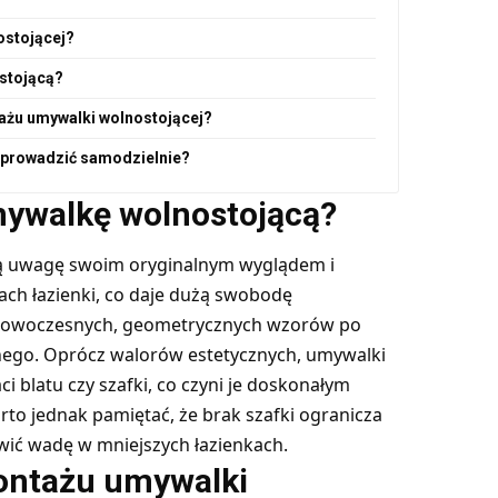
ostojącej?
stojącą?
ażu umywalki wolnostojącej?
eprowadzić samodzielnie?
mywalkę wolnostojącą?
ą uwagę swoim oryginalnym wyglądem i
ach łazienki, co daje dużą swobodę
d nowoczesnych, geometrycznych wzorów po
jnego. Oprócz walorów estetycznych, umywalki
 blatu czy szafki, co czyni je doskonałym
to jednak pamiętać, że brak szafki ogranicza
ić wadę w mniejszych łazienkach.
ontażu umywalki