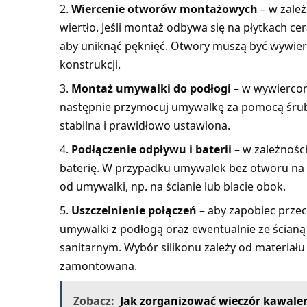
Wiercenie otworów montażowych
– w zależ
wiertło. Jeśli montaż odbywa się na płytkach cer
aby uniknąć pęknięć. Otwory muszą być wywierc
konstrukcji.
Montaż umywalki do podłogi
– w wywiercon
następnie przymocuj umywalkę za pomocą śrub
stabilna i prawidłowo ustawiona.
Podłączenie odpływu i baterii
– w zależnośc
baterię. W przypadku umywalek bez otworu na b
od umywalki, np. na ścianie lub blacie obok.
Uszczelnienie połączeń
– aby zapobiec przec
umywalki z podłogą oraz ewentualnie ze ścianą
sanitarnym. Wybór silikonu zależy od materiału
zamontowana.
Zobacz:
Jak zorganizować wieczór kawaler