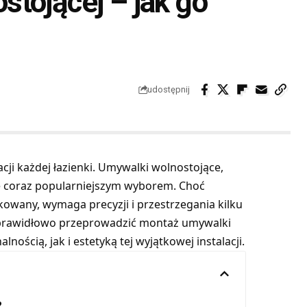
tojącej – jak go
udostępnij
ji każdej łazienki. Umywalki wolnostojące,
ię coraz popularniejszym wyborem. Choć
kowany, wymaga precyzji i przestrzegania kilku
k prawidłowo przeprowadzić montaż umywalki
nością, jak i estetyką tej wyjątkowej instalacji.
?