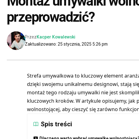
Montaż umywalki wolnos
przeprowadzić?
Przez
Kacper Kowalewski
Zaktualizowano: 25 stycznia, 2025 5:26 pm
Strefa umywalkowa to kluczowy element aranżac
dzięki swojemu unikalnemu designowi, stają s
montaż tego rodzaju umywalki nie jest skompli
kluczowych kroków. W artykule opisujemy, ja
wolnostojącej, aby cieszyć się zarówno funkcjonal
Spis treści
Dlaczego warto wybrać umywalkę wolnostojącą