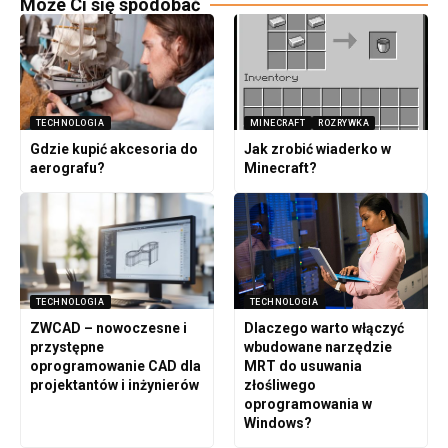
Może Ci się spodobać
TECHNOLOGIA
MINECRAFT
ROZRYWKA
Gdzie kupić akcesoria do
Jak zrobić wiaderko w
aerografu?
Minecraft?
TECHNOLOGIA
TECHNOLOGIA
ZWCAD – nowoczesne i
Dlaczego warto włączyć
przystępne
wbudowane narzędzie
oprogramowanie CAD dla
MRT do usuwania
projektantów i inżynierów
złośliwego
oprogramowania w
Windows?