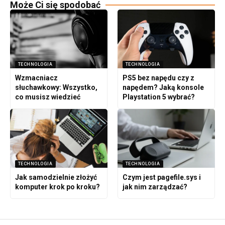
Może Ci się spodobać
TECHNOLOGIA
TECHNOLOGIA
Wzmacniacz
PS5 bez napędu czy z
słuchawkowy: Wszystko,
napędem? Jaką konsole
co musisz wiedzieć
Playstation 5 wybrać?
TECHNOLOGIA
TECHNOLOGIA
Jak samodzielnie złożyć
Czym jest pagefile.sys i
komputer krok po kroku?
jak nim zarządzać?