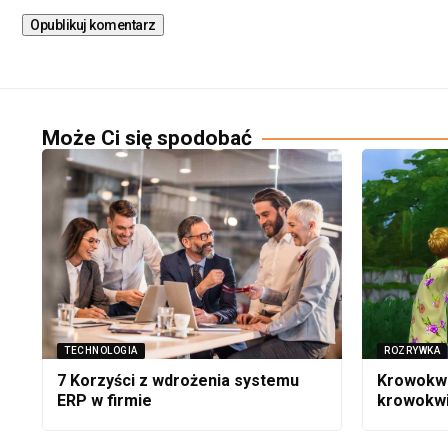
Może Ci się spodobać
TECHNOLOGIA
ROZRYWKA
7 Korzyści z wdrożenia systemu
Krowokwi
ERP w firmie
krowokwi