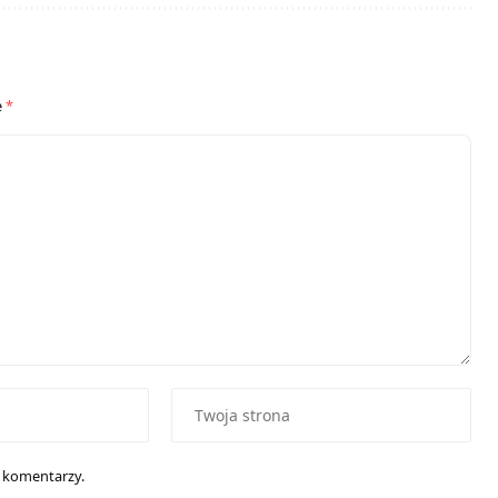
e
*
h komentarzy.