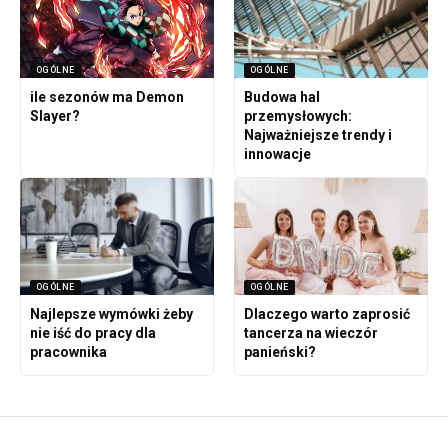
OGÓLNE
OGÓLNE
ile sezonów ma Demon
Budowa hal
Slayer?
przemysłowych:
Najważniejsze trendy i
innowacje
OGÓLNE
OGÓLNE
Najlepsze wymówki żeby
Dlaczego warto zaprosić
nie iść do pracy dla
tancerza na wieczór
pracownika
panieński?