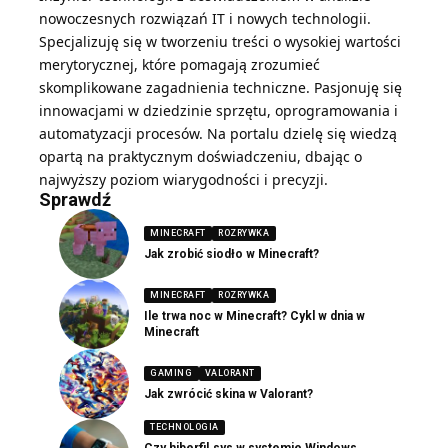
nowoczesnych rozwiązań IT i nowych technologii.
Specjalizuję się w tworzeniu treści o wysokiej wartości
merytorycznej, które pomagają zrozumieć
skomplikowane zagadnienia techniczne. Pasjonuję się
innowacjami w dziedzinie sprzętu, oprogramowania i
automatyzacji procesów. Na portalu dzielę się wiedzą
opartą na praktycznym doświadczeniu, dbając o
najwyższy poziom wiarygodności i precyzji.
Sprawdź
MINECRAFT
ROZRYWKA
Jak zrobić siodło w Minecraft?
MINECRAFT
ROZRYWKA
Ile trwa noc w Minecraft? Cykl w dnia w
Minecraft
GAMING
VALORANT
Jak zwrócić skina w Valorant?
TECHNOLOGIA
Czy hiberfil.sys w systemie Windows