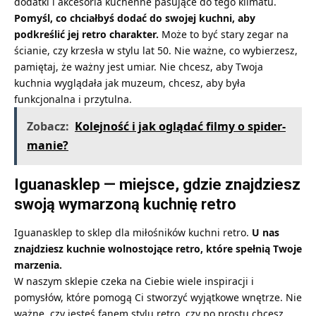
dodatki i akcesoria kuchenne pasujące do tego klimatu.
Pomyśl, co chciałbyś dodać do swojej kuchni, aby
podkreślić jej retro charakter.
Może to być stary zegar na
ścianie, czy krzesła w stylu lat 50. Nie ważne, co wybierzesz,
pamiętaj, że ważny jest umiar. Nie chcesz, aby Twoja
kuchnia wyglądała jak muzeum, chcesz, aby była
funkcjonalna i przytulna.
Zobacz:
Kolejność i jak oglądać filmy o spider-
manie?
Iguanasklep — miejsce, gdzie znajdziesz
swoją wymarzoną kuchnię retro
Iguanasklep
to sklep dla miłośników kuchni retro.
U nas
znajdziesz kuchnie wolnostojące retro, które spełnią Twoje
marzenia.
W naszym sklepie czeka na Ciebie wiele inspiracji i
pomysłów, które pomogą Ci stworzyć wyjątkowe wnętrze. Nie
ważne, czy jesteś fanem stylu retro, czy po prostu chcesz