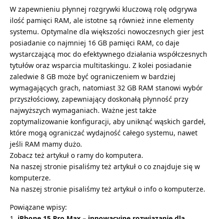
W zapewnieniu płynnej rozgrywki kluczową rolę odgrywa
ilość pamięci RAM, ale istotne są również inne elementy
systemu. Optymalne dla większości nowoczesnych gier jest
posiadanie co najmniej 16 GB pamięci RAM, co daje
wystarczającą moc do efektywnego działania współczesnych
tytułów oraz wsparcia multitaskingu. Z kolei posiadanie
zaledwie 8 GB może być ograniczeniem w bardziej
wymagających grach, natomiast 32 GB RAM stanowi wybór
przyszłościowy, zapewniający doskonałą płynność przy
najwyższych wymaganiach. Ważne jest także
zoptymalizowanie konfiguracji, aby uniknąć wąskich gardeł,
które mogą ograniczać wydajność całego systemu, nawet
jeśli RAM mamy dużo.
Zobacz też artykuł o
ramy do komputera
.
Na naszej stronie pisaliśmy też artykuł o
co znajduje się w
komputerze
.
Na naszej stronie pisaliśmy też artykuł o
info o komputerze
.
Powiązane wpisy:
iPhone 15 Pro Max – innowacyjne rozwiązanie dla