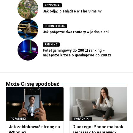
ROZRYWKA
Jak odjąć pieniądze w The Sims 4?
TECHNOLOGIA
Jak połączyć dwa routery w jedną sieć?
RANKING
Fotel gamingowy do 200 zł ranking –
najlepsze krzesło gamingowe do 200 zł
Może Ci się spodobać
PORADNIKI
PORADNIKI
Jak zablokować stronę na
Dlaczego iPhone ma brak
iPhonie?
sieci i jak to naprawić?