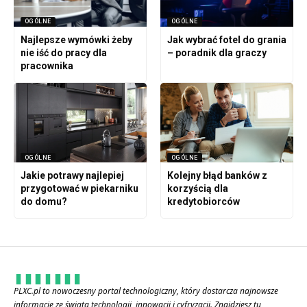
OGÓLNE
OGÓLNE
Najlepsze wymówki żeby
Jak wybrać fotel do grania
nie iść do pracy dla
– poradnik dla graczy
pracownika
OGÓLNE
OGÓLNE
Jakie potrawy najlepiej
Kolejny błąd banków z
przygotować w piekarniku
korzyścią dla
do domu?
kredytobiorców
PLXC.pl to nowoczesny portal technologiczny, który dostarcza najnowsze
informacje ze świata technologii, innowacji i cyfryzacji. Znajdziesz tu