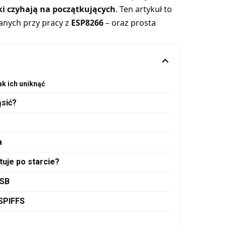
ki czyhają na początkujących
. Ten artykuł to
anych przy pracy z
ESP8266
– oraz prosta
ak ich uniknąć
ąsić?
a
uje po starcie?
USB
 SPIFFS