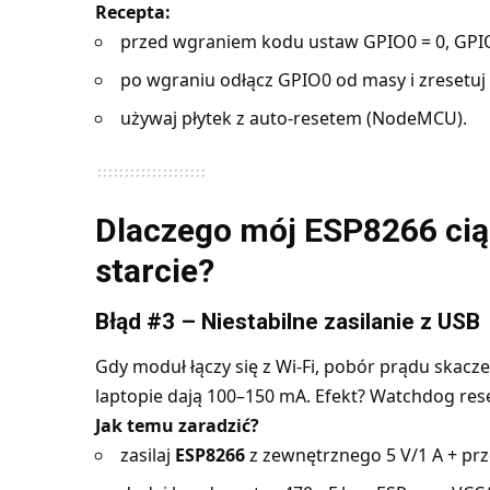
Recepta:
przed wgraniem kodu ustaw GPIO0 = 0, GPIO2 
po wgraniu odłącz GPIO0 od masy i zresetuj 
używaj płytek z auto-resetem (NodeMCU).
Dlaczego mój ESP8266 ciąg
starcie?
Błąd #3 – Niestabilne zasilanie z USB
Gdy moduł łączy się z Wi-Fi, pobór prądu skacz
laptopie dają 100–150 mA. Efekt? Watchdog reset,
Jak temu zaradzić?
zasilaj
ESP8266
z zewnętrznego 5 V/1 A + prz