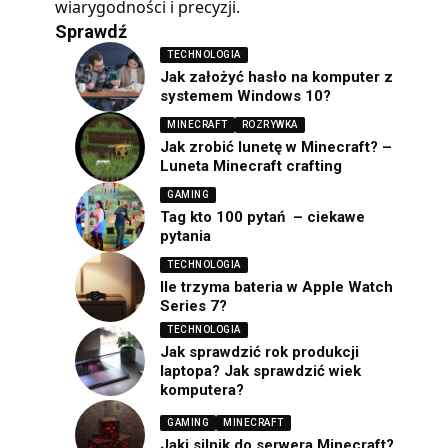
wiarygodności i precyzji.
Sprawdź
TECHNOLOGIA
Jak założyć hasło na komputer z
systemem Windows 10?
MINECRAFT
ROZRYWKA
Jak zrobić lunetę w Minecraft? –
Luneta Minecraft crafting
GAMING
Tag kto 100 pytań – ciekawe
pytania
TECHNOLOGIA
Ile trzyma bateria w Apple Watch
Series 7?
TECHNOLOGIA
Jak sprawdzić rok produkcji
laptopa? Jak sprawdzić wiek
komputera?
GAMING
MINECRAFT
Jaki silnik do serwera Minecraft?