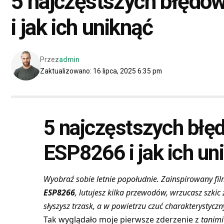
5 najczęstszych błędó
i jak ich uniknąć
Przez
admin
Zaktualizowano: 16 lipca, 2025 6:35 pm
5 najczęstszych błęd
ESP8266 i jak ich un
Wyobraź sobie letnie popołudnie. Zainspirowany f
ESP8266
, lutujesz kilka przewodów, wrzucasz szkic
słyszysz trzask, a w powietrzu czuć charakterystyczn
Tak wyglądało moje pierwsze zderzenie z
tanimi