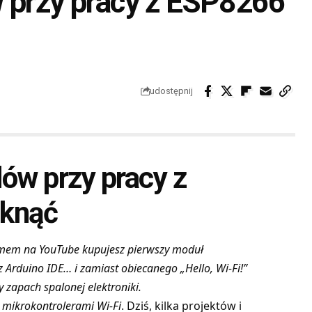
w przy pracy z ESP8266
udostępnij
ów przy pracy z
iknąć
ilmem na YouTube kupujesz pierwszy moduł
 z Arduino IDE… i zamiast obiecanego „Hello, Wi-Fi!”
y zapach spalonej elektroniki.
 mikrokontrolerami Wi-Fi
. Dziś, kilka projektów i