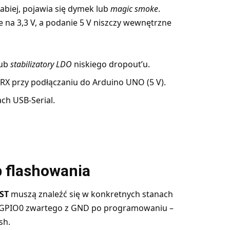
łabiej, pojawia się dymek lub
magic smoke
.
 na 3,3 V, a podanie 5 V niszczy wewnętrzne
lub
stabilizatory LDO
niskiego dropout’u.
RX przy podłączaniu do Arduino UNO (5 V).
ach USB-Serial.
b flashowania
ST
muszą znaleźć się w konkretnych stanach
 GPIO0 zwartego z GND po programowaniu –
sh.