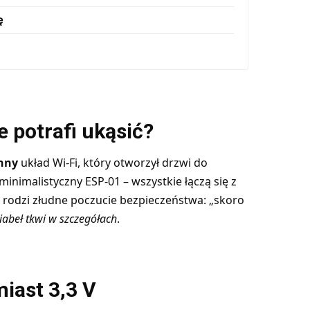
ę
 potrafi ukąsić?
onny
układ Wi-Fi, który otworzył drzwi do
imalistyczny ESP-01 – wszystkie łączą się z
 rodzi złudne poczucie bezpieczeństwa: „skoro
diabeł tkwi w szczegółach
.
miast 3,3 V