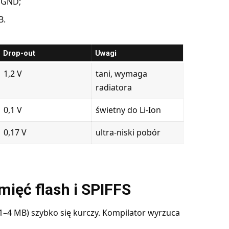
/GND;
B.
Drop-out
Uwagi
1,2 V
tani, wymaga
radiatora
0,1 V
świetny do Li-Ion
0,17 V
ultra-niski pobór
mięć flash i SPIFFS
1–4 MB) szybko się kurczy. Kompilator wyrzuca