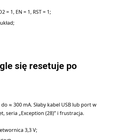
= 1, EN = 1, RST = 1;
układ;
le się resetuje po
e do ≈ 300 mA. Słaby kabel USB lub port w
 seria „Exception (28)” i frustracja.
etwornica 3,3 V;