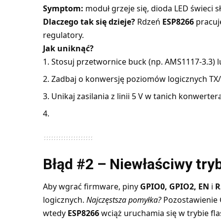
Symptom:
moduł grzeje się, dioda LED świeci s
Dlaczego tak się dzieje?
Rdzeń
ESP8266
pracuje
regulatory.
Jak uniknąć?
Stosuj przetwornice buck (np. AMS1117-3.3) 
Zadbaj o konwersję poziomów logicznych TX/
Unikaj zasilania z linii 5 V w tanich konwerter
Błąd #2 – Niewłaściwy try
Aby wgrać firmware, piny
GPIO0, GPIO2, EN
i
R
logicznych.
Najczęstsza pomyłka?
Pozostawienie
wtedy
ESP8266
wciąż uruchamia się w trybie fla