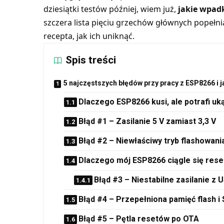
dziesiątki testów później, wiem już,
jakie wpad
szczera lista pięciu grzechów głównych popełni
recepta, jak ich uniknąć.
Spis treści
5 najczęstszych błędów przy pracy z ESP8266 i j
Dlaczego ESP8266 kusi, ale potrafi uk
Błąd #1 – Zasilanie 5 V zamiast 3,3 V
Błąd #2 – Niewłaściwy tryb flashowani
Dlaczego mój ESP8266 ciągle się reset
Błąd #3 – Niestabilne zasilanie z 
Błąd #4 – Przepełniona pamięć flash i
Błąd #5 – Pętla resetów po OTA