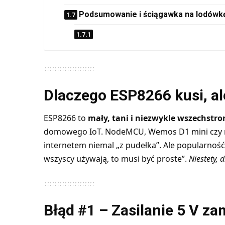
Podsumowanie i ściągawka na lodówk
Dlaczego ESP8266 kusi, ale
ESP8266
to
mały, tani i niezwykle wszechstr
domowego IoT. NodeMCU, Wemos D1 mini czy min
internetem niemal „z pudełka”. Ale popularność
wszyscy używają, to musi być proste”.
Niestety, 
Błąd #1 – Zasilanie 5 V za