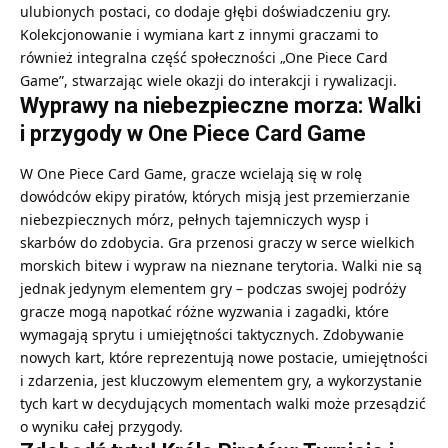
ulubionych postaci, co dodaje głębi doświadczeniu gry.
Kolekcjonowanie i wymiana kart z innymi graczami to
również integralna część społeczności „One Piece Card
Game”, stwarzając wiele okazji do interakcji i rywalizacji.
Wyprawy na niebezpieczne morza: Walki
i przygody w One Piece Card Game
W One Piece Card Game, gracze wcielają się w rolę
dowódców ekipy piratów, których misją jest przemierzanie
niebezpiecznych mórz, pełnych tajemniczych wysp i
skarbów do zdobycia. Gra przenosi graczy w serce wielkich
morskich bitew i wypraw na nieznane terytoria. Walki nie są
jednak jedynym elementem gry – podczas swojej podróży
gracze mogą napotkać różne wyzwania i zagadki, które
wymagają sprytu i umiejętności taktycznych. Zdobywanie
nowych kart, które reprezentują nowe postacie, umiejętności
i zdarzenia, jest kluczowym elementem gry, a wykorzystanie
tych kart w decydujących momentach walki może przesądzić
o wyniku całej przygody.