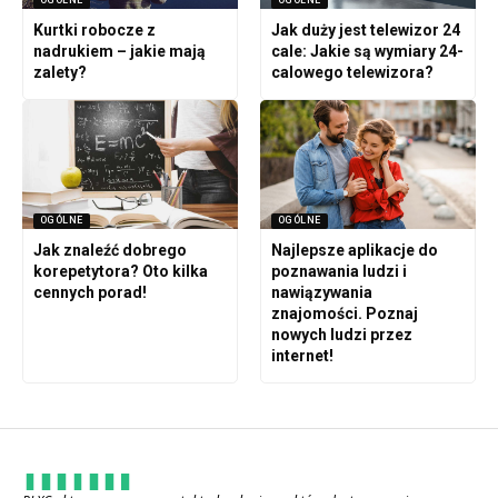
OGÓLNE
OGÓLNE
Kurtki robocze z
Jak duży jest telewizor 24
nadrukiem – jakie mają
cale: Jakie są wymiary 24-
zalety?
calowego telewizora?
OGÓLNE
OGÓLNE
Jak znaleźć dobrego
Najlepsze aplikacje do
korepetytora? Oto kilka
poznawania ludzi i
cennych porad!
nawiązywania
znajomości. Poznaj
nowych ludzi przez
internet!