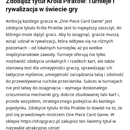
Zdobądź tytuł Króla Piratów: Turnieje i
rywalizacja w świecie gry
Ambicją każdego gracza w „One Piece Card Game” jest
zdobycie tytułu Króla Piratów. Jest to najwyższy zaszczyt, do
którego może dążyć gracz. Aby to osiągnąć, gracze muszą
wziąć udział w rywalizacji, która odbywa się na różnych
poziomach – od lokalnych turniejów, aż po wielkie
międzynarodowe zawody. Turnieje oferują nie tylko
możliwość zdobycia unikalnych i rzadkich kart, ale także
stanowią test dla umiejętności graczy, sprawdzając ich
taktyczne myślenie, umiejętność zarządzania talią i zdolność
do przewidywania ruchów przeciwnika. Sukces w turniejach
nie jest łatwy do osiągnięcia – wymaga doskonałego
zrozumienia mechaniki gry, dobrze zbudowanej talii kart i,
przede wszystkim, strategicznego podejścia do każdego
pojedynku. Zdobycie tytułu Króla Piratów to dowód na to, że
jest się prawdziwym mistrzem One Piece Card Game. W
sklepie
https://shopgracz.pl
zakupisz ten świetny tytuł w
niezwykle atrakcyjnej cenie!