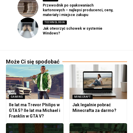
Przewodnik po opakowaniach
kartonowych – najlepsi producenci, ceny,
materiały i miejsce zakupu
TECHNOLOGIA
Jak otworzyć schowek w systemie
Windows?
Może Ci się spodobać
GAMING
MINECRAFT
Ile lat ma Trevor Philips w
Jak legalnie pobrać
GTA 5? Ile lat ma Michael i
Minecrafta za darmo?
Franklin w GTA V?