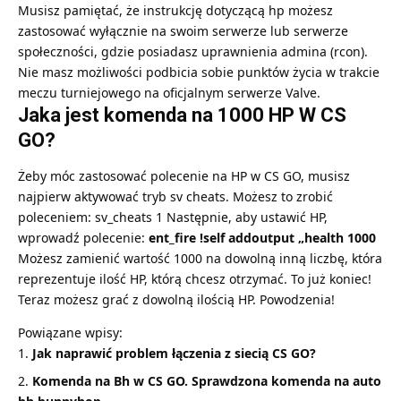
Musisz pamiętać, że instrukcję dotyczącą hp możesz
zastosować wyłącznie na swoim serwerze lub serwerze
społeczności, gdzie posiadasz uprawnienia admina (rcon).
Nie masz możliwości podbicia sobie punktów życia w trakcie
meczu turniejowego na oficjalnym serwerze Valve.
Jaka jest komenda na 1000 HP W CS
GO?
Żeby móc zastosować polecenie na HP w CS GO, musisz
najpierw aktywować tryb sv cheats. Możesz to zrobić
poleceniem: sv_cheats 1 Następnie, aby ustawić HP,
wprowadź polecenie:
ent_fire !self addoutput „health 1000
Możesz zamienić wartość 1000 na dowolną inną liczbę, która
reprezentuje ilość HP, którą chcesz otrzymać. To już koniec!
Teraz możesz grać z dowolną ilością HP. Powodzenia!
Powiązane wpisy:
Jak naprawić problem łączenia z siecią CS GO?
Komenda na Bh w CS GO. Sprawdzona komenda na auto