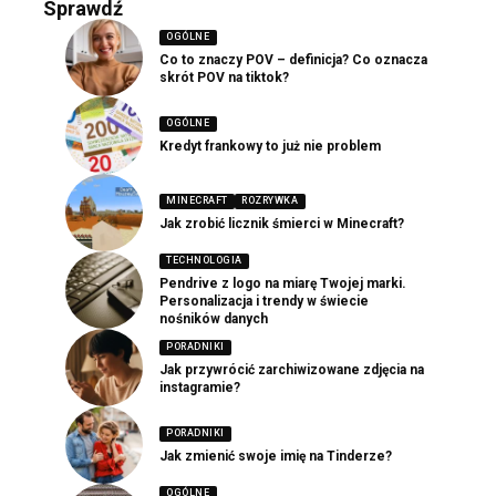
Sprawdź
OGÓLNE
Co to znaczy POV – definicja? Co oznacza
skrót POV na tiktok?
OGÓLNE
Kredyt frankowy to już nie problem
MINECRAFT
ROZRYWKA
Jak zrobić licznik śmierci w Minecraft?
TECHNOLOGIA
Pendrive z logo na miarę Twojej marki.
Personalizacja i trendy w świecie
nośników danych
PORADNIKI
Jak przywrócić zarchiwizowane zdjęcia na
instagramie?
PORADNIKI
Jak zmienić swoje imię na Tinderze?
OGÓLNE