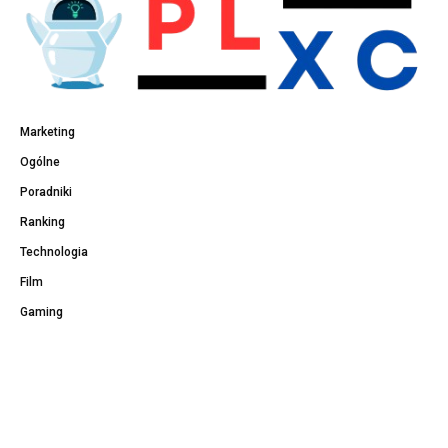
Marketing
Ogólne
Poradniki
Ranking
Technologia
Film
Gaming
Polecane wpisy
Spicy pytania
Profilowe na DC
Mocne pytania do butelki 18